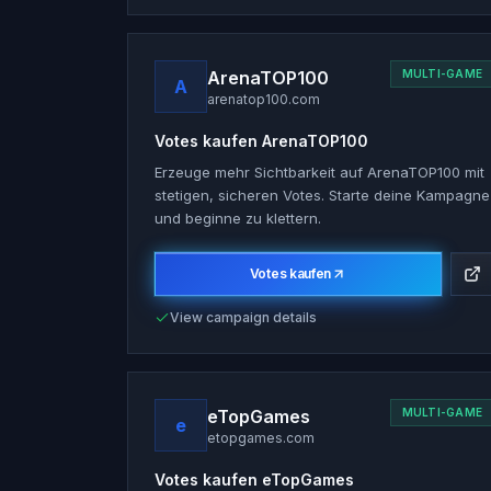
ArenaTOP100
MULTI-GAME
A
arenatop100.com
Votes kaufen
ArenaTOP100
Erzeuge mehr Sichtbarkeit auf ArenaTOP100 mit
stetigen, sicheren Votes. Starte deine Kampagne
und beginne zu klettern.
Votes kaufen
View campaign details
eTopGames
MULTI-GAME
e
etopgames.com
Votes kaufen
eTopGames