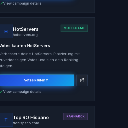
View campaign details
HotServers
MULTI-GAME
H
hotservers.org
Votes kaufen
HotServers
Verbessere deine HotServers-Platzierung mit
zuverlaessigen Votes und sieh dein Ranking
steigen.
Votes kaufen
View campaign details
Top RO Hispano
RAGNAROK
T
trohispano.com