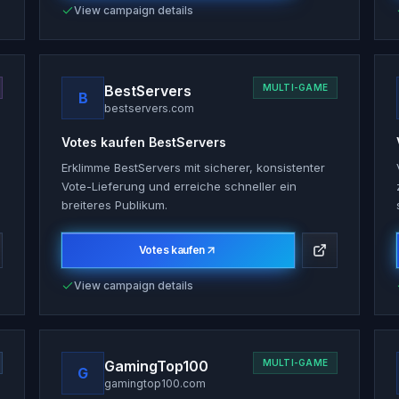
View campaign details
BestServers
MULTI-GAME
B
bestservers.com
Votes kaufen
BestServers
Erklimme BestServers mit sicherer, konsistenter
Vote-Lieferung und erreiche schneller ein
breiteres Publikum.
Votes kaufen
View campaign details
GamingTop100
MULTI-GAME
G
gamingtop100.com