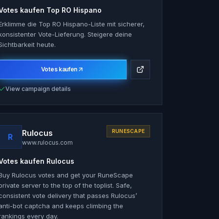
Votes kaufen
Top RO Hispano
Erklimme die Top RO Hispano-Liste mit sicherer,
konsistenter Vote-Lieferung. Steigere deine
Sichtbarkeit heute.
Votes kaufen
View campaign details
Rulocus
RUNESCAPE
R
www.rulocus.com
Votes kaufen
Rulocus
Buy Rulocus votes and get your RuneScape
private server to the top of the toplist. Safe,
consistent vote delivery that passes Rulocus’
anti-bot captcha and keeps climbing the
rankings every day.