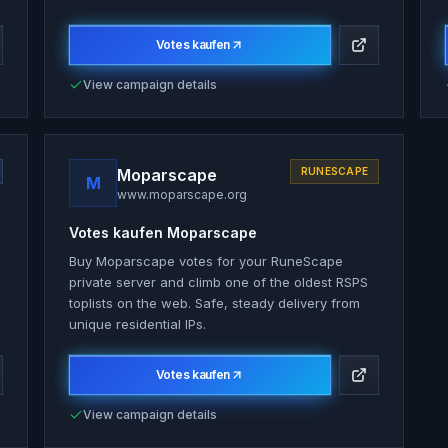
Votes kaufen
View campaign details
Moparscape
RUNESCAPE
M
www.moparscape.org
Votes kaufen
Moparscape
Buy Moparscape votes for your RuneScape
private server and climb one of the oldest RSPS
toplists on the web. Safe, steady delivery from
unique residential IPs.
Votes kaufen
View campaign details