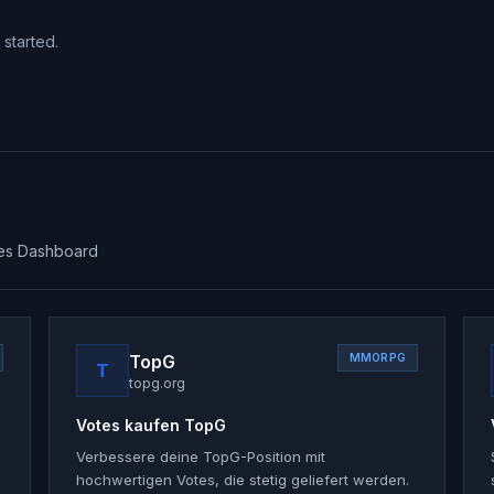
started.
iges Dashboard
TopG
MMORPG
T
topg.org
Votes kaufen
TopG
Verbessere deine TopG-Position mit
hochwertigen Votes, die stetig geliefert werden.