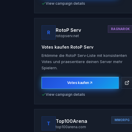
View campaign details
RotoP Serv
RAGNAROK
R
rotopserv.net
Votes kaufen
RotoP Serv
Erklimme die RotoP Serv-Liste mit konsistenten
Votes und praesentiere deinen Server mehr
Spielern.
Votes kaufen
View campaign details
Top100Arena
MMORPG
T
top100arena.com