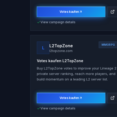
Votes kaufen
View campaign details
L2TopZone
MMORPG
L
l2topzone.com
Votes kaufen
L2TopZone
Buy L2TopZone votes to improve your Lineage 2
private server ranking, reach more players, and
build momentum on a leading L2 server list.
Votes kaufen
View campaign details