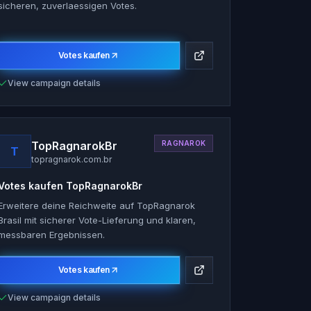
sicheren, zuverlaessigen Votes.
Votes kaufen
View campaign details
TopRagnarokBr
RAGNAROK
T
topragnarok.com.br
Votes kaufen
TopRagnarokBr
Erweitere deine Reichweite auf TopRagnarok
Brasil mit sicherer Vote-Lieferung und klaren,
messbaren Ergebnissen.
Votes kaufen
View campaign details