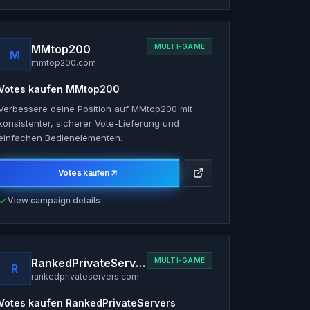
MMtop200
MULTI-GAME
M
mmtop200.com
Votes kaufen
MMtop200
Verbessere deine Position auf MMtop200 mit
konsistenter, sicherer Vote-Lieferung und
einfachen Bedienelementen.
Votes kaufen
View campaign details
RankedPrivateServers
MULTI-GAME
R
rankedprivateservers.com
Votes kaufen
RankedPrivateServers