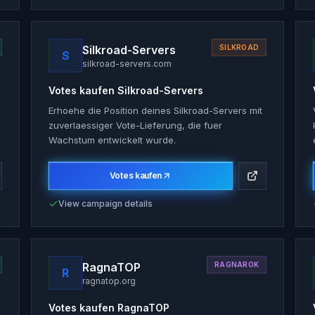
Silkroad-Servers
SILKROAD
S
silkroad-servers.com
Votes kaufen
Silkroad-Servers
Erhoehe die Position deines Silkroad-Servers mit
zuverlaessiger Vote-Lieferung, die fuer
Wachstum entwickelt wurde.
Votes kaufen
View campaign details
RagnaTOP
RAGNAROK
R
ragnatop.org
Votes kaufen
RagnaTOP