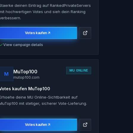
Staerke deinen Eintrag auf RankedPrivateServers
mit hochwertigen Votes und sieh dein Ranking
verbessern.
Votes kaufen
View campaign details
MuTop100
MU ONLINE
M
mutop100.com
Votes kaufen
MuTop100
Erhoehe deine MU Online-Sichtbarkeit auf
MuTop100 mit stetiger, sicherer Vote-Lieferung.
Votes kaufen