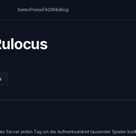
Seiten
Preise
FAQ
Wiki
Blog
Rulocus
s
vate Server jeden Tag um die Aufmerksamkeit tausender Spieler konk