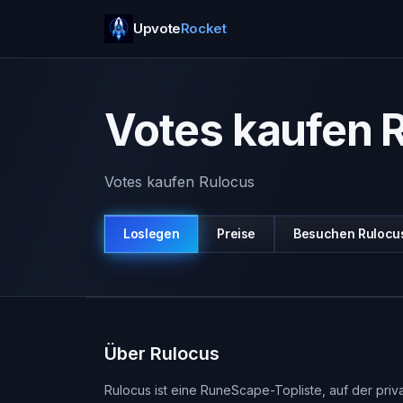
Upvote
Rocket
Votes kaufen 
Votes kaufen Rulocus
Loslegen
Preise
Besuchen
Rulocu
Über Rulocus
Rulocus ist eine RuneScape-Topliste, auf der pri