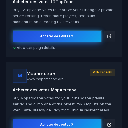
Acheter des votes
L2TopZone
Buy L2TopZone votes to improve your Lineage 2 private
server ranking, reach more players, and build
momentum on a leading L2 server list.
Acheter des votes
View campaign details
Moparscape
RUNESCAPE
M
www.moparscape.org
Acheter des votes
Moparscape
Buy Moparscape votes for your RuneScape private
server and climb one of the oldest RSPS toplists on the
web. Safe, steady delivery from unique residential IPs.
Acheter des votes