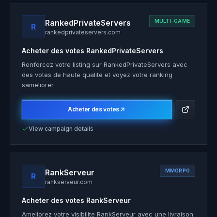
RankedPrivateServers
MULTI-GAME
R
rankedprivateservers.com
Acheter des votes
RankedPrivateServers
Renforcez votre listing sur RankedPrivateServers avec
des votes de haute qualite et voyez votre ranking
sameliorer.
Acheter des votes
View campaign details
RankServeur
MMORPG
R
rankserveur.com
Acheter des votes
RankServeur
Ameliorez votre visibilite RankServeur avec une livraison