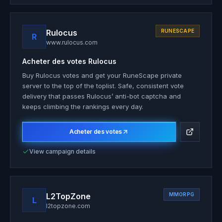
Rulocus
RUNESCAPE
R
www.rulocus.com
Acheter des votes
Rulocus
Buy Rulocus votes and get your RuneScape private
server to the top of the toplist. Safe, consistent vote
delivery that passes Rulocus’ anti-bot captcha and
keeps climbing the rankings every day.
Acheter des votes
View campaign details
L2TopZone
MMORPG
L
l2topzone.com