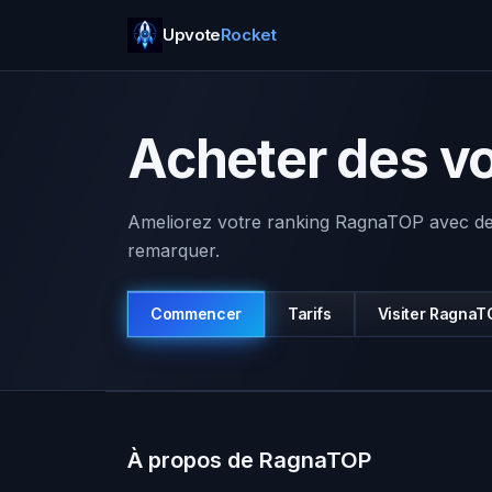
Upvote
Rocket
Acheter des v
Ameliorez votre ranking RagnaTOP avec des 
remarquer.
Commencer
Tarifs
Visiter
RagnaT
À propos de RagnaTOP