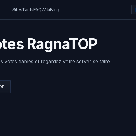
Sites
Tarifs
FAQ
Wiki
Blog
otes RagnaTOP
votes fiables et regardez votre server se faire
OP