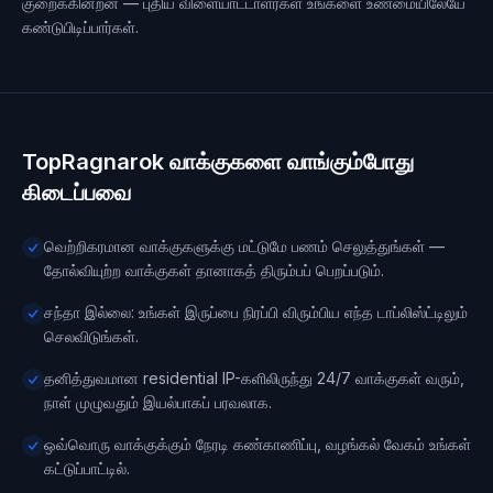
குறைக்கின்றன — புதிய விளையாட்டாளர்கள் உங்களை உண்மையிலேயே
கண்டுபிடிப்பார்கள்.
TopRagnarok வாக்குகளை வாங்கும்போது
கிடைப்பவை
வெற்றிகரமான வாக்குகளுக்கு மட்டுமே பணம் செலுத்துங்கள் —
தோல்வியுற்ற வாக்குகள் தானாகத் திரும்பப் பெறப்படும்.
சந்தா இல்லை: உங்கள் இருப்பை நிரப்பி விரும்பிய எந்த டாப்லிஸ்ட்டிலும்
செலவிடுங்கள்.
தனித்துவமான residential IP-களிலிருந்து 24/7 வாக்குகள் வரும்,
நாள் முழுவதும் இயல்பாகப் பரவலாக.
ஒவ்வொரு வாக்குக்கும் நேரடி கண்காணிப்பு, வழங்கல் வேகம் உங்கள்
கட்டுப்பாட்டில்.