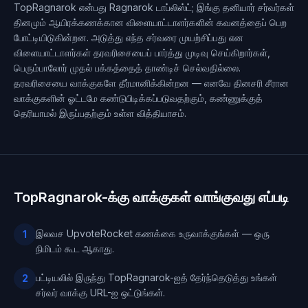
TopRagnarok என்பது Ragnarok டாப்லிஸ்ட்; இங்கு தனியார் சர்வர்கள்
தினமும் ஆயிரக்கணக்கான விளையாட்டாளர்களின் கவனத்தைப் பெற
போட்டியிடுகின்றன. அடுத்து எந்த சர்வரை முயற்சிப்பது என
விளையாட்டாளர்கள் தரவரிசையைப் பார்த்து முடிவு செய்கிறார்கள்,
பெரும்பாலோர் முதல் பக்கத்தைத் தாண்டிச் செல்வதில்லை.
தரவரிசையை வாக்குகளே தீர்மானிக்கின்றன — எனவே தினசரி சீரான
வாக்குகளின் ஓட்டமே கண்டுபிடிக்கப்படுவதற்கும், கண்ணுக்குத்
தெரியாமல் இருப்பதற்கும் உள்ள வித்தியாசம்.
TopRagnarok-க்கு வாக்குகள் வாங்குவது எப்படி
இலவச UpvoteRocket கணக்கை உருவாக்குங்கள் — ஒரு
1
நிமிடம் கூட ஆகாது.
பட்டியலில் இருந்து TopRagnarok-ஐத் தேர்ந்தெடுத்து உங்கள்
2
சர்வர் வாக்கு URL-ஐ ஒட்டுங்கள்.