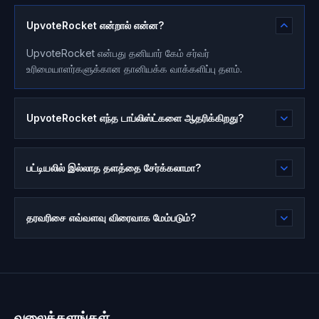
UpvoteRocket என்றால் என்ன?
UpvoteRocket என்பது தனியார் கேம் சர்வர்
உரிமையாளர்களுக்கான தானியக்க வாக்களிப்பு தளம்.
UpvoteRocket எந்த டாப்லிஸ்ட்களை ஆதரிக்கிறது?
பட்டியலில் இல்லாத தளத்தை சேர்க்கலாமா?
தரவரிசை எவ்வளவு விரைவாக மேம்படும்?
வலைத்தளங்கள்