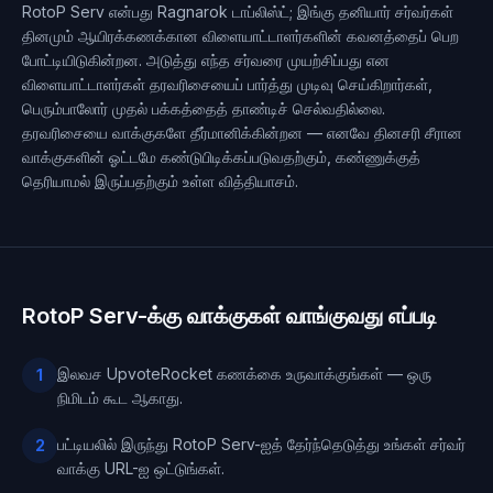
RotoP Serv என்பது Ragnarok டாப்லிஸ்ட்; இங்கு தனியார் சர்வர்கள்
தினமும் ஆயிரக்கணக்கான விளையாட்டாளர்களின் கவனத்தைப் பெற
போட்டியிடுகின்றன. அடுத்து எந்த சர்வரை முயற்சிப்பது என
விளையாட்டாளர்கள் தரவரிசையைப் பார்த்து முடிவு செய்கிறார்கள்,
பெரும்பாலோர் முதல் பக்கத்தைத் தாண்டிச் செல்வதில்லை.
தரவரிசையை வாக்குகளே தீர்மானிக்கின்றன — எனவே தினசரி சீரான
வாக்குகளின் ஓட்டமே கண்டுபிடிக்கப்படுவதற்கும், கண்ணுக்குத்
தெரியாமல் இருப்பதற்கும் உள்ள வித்தியாசம்.
RotoP Serv-க்கு வாக்குகள் வாங்குவது எப்படி
இலவச UpvoteRocket கணக்கை உருவாக்குங்கள் — ஒரு
1
நிமிடம் கூட ஆகாது.
பட்டியலில் இருந்து RotoP Serv-ஐத் தேர்ந்தெடுத்து உங்கள் சர்வர்
2
வாக்கு URL-ஐ ஒட்டுங்கள்.