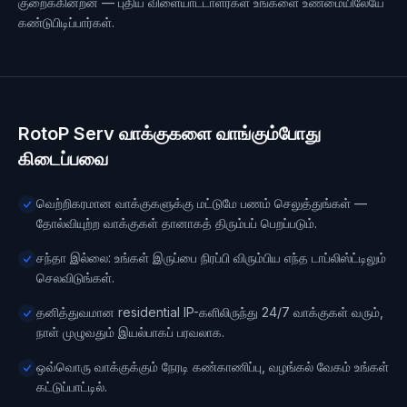
குறைக்கின்றன — புதிய விளையாட்டாளர்கள் உங்களை உண்மையிலேயே
கண்டுபிடிப்பார்கள்.
RotoP Serv வாக்குகளை வாங்கும்போது
கிடைப்பவை
வெற்றிகரமான வாக்குகளுக்கு மட்டுமே பணம் செலுத்துங்கள் —
தோல்வியுற்ற வாக்குகள் தானாகத் திரும்பப் பெறப்படும்.
சந்தா இல்லை: உங்கள் இருப்பை நிரப்பி விரும்பிய எந்த டாப்லிஸ்ட்டிலும்
செலவிடுங்கள்.
தனித்துவமான residential IP-களிலிருந்து 24/7 வாக்குகள் வரும்,
நாள் முழுவதும் இயல்பாகப் பரவலாக.
ஒவ்வொரு வாக்குக்கும் நேரடி கண்காணிப்பு, வழங்கல் வேகம் உங்கள்
கட்டுப்பாட்டில்.