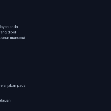
elayan anda
ang dibeli
-benar menemui
belanjakan pada
elajuan