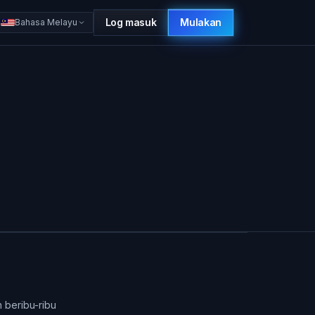
Log masuk
Mulakan
Bahasa Melayu
 beribu-ribu