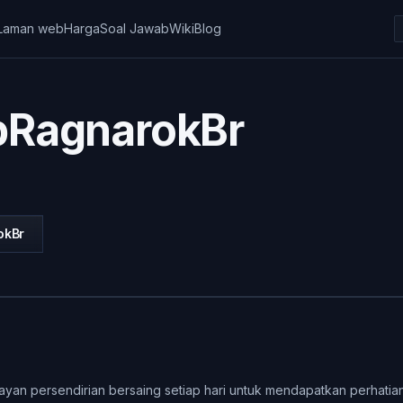
Laman web
Harga
Soal Jawab
Wiki
Blog
opRagnarokBr
okBr
ayan persendirian bersaing setiap hari untuk mendapatkan perhatian