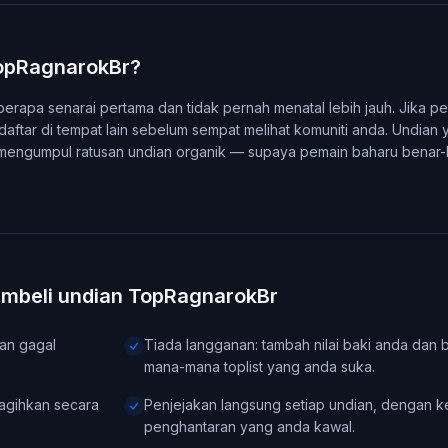
opRagnarokBr?
rapa senarai pertama dan tidak pernah menatal lebih jauh. Jika p
tar di tempat lain sebelum sempat melihat komuniti anda. Undian y
mengumpul ratusan undian organik — supaya pemain baharu benar
embeli undian TopRagnarokBr
an gagal
Tiada langganan: tambah nilai baki anda dan 
mana-mana toplist yang anda suka.
iagihkan secara
Penjejakan langsung setiap undian, dengan k
penghantaran yang anda kawal.