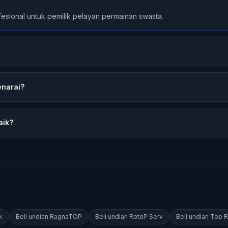
sional untuk pemilik pelayan permainan swasta.
enarai?
aik?
k
Beli undian
RagnaTOP
Beli undian
RotoP Serv
Beli undian
Top R