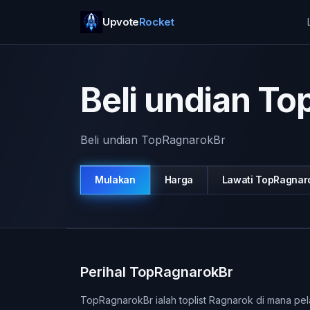
Upvote
Rocket
Beli undian T
Beli undian TopRagnarokBr
Mulakan
Harga
Lawati
TopRagnar
Perihal TopRagnarokBr
TopRagnarokBr ialah toplist Ragnarok di mana pel