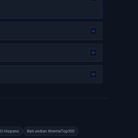
O Hispano
Beli undian
XtremeTop100