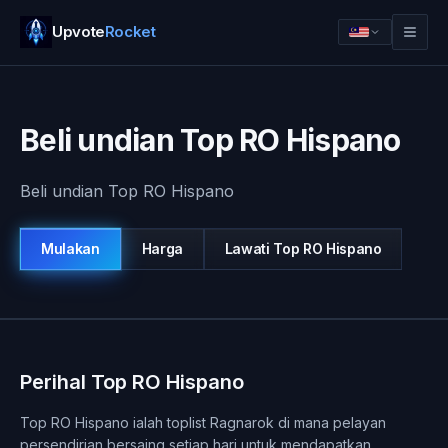
Upvote
Rocket
Beli undian Top RO Hispano
Beli undian Top RO Hispano
Mulakan
Harga
Lawati
Top RO Hispano
Log masuk
Mulakan
Perihal Top RO Hispano
Top RO Hispano ialah toplist Ragnarok di mana pelayan
persendirian bersaing setiap hari untuk mendapatkan