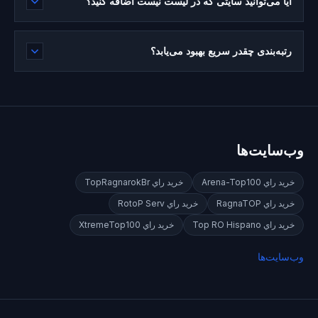
آیا می‌توانید سایتی که در لیست نیست اضافه کنید؟
رتبه‌بندی چقدر سریع بهبود می‌یابد؟
وب‌سایت‌ها
خريد راي
Arena-Top100
خريد راي
TopRagnarokBr
خريد راي
RagnaTOP
خريد راي
RotoP Serv
خريد راي
Top RO Hispano
خريد راي
XtremeTop100
وب‌سایت‌ها