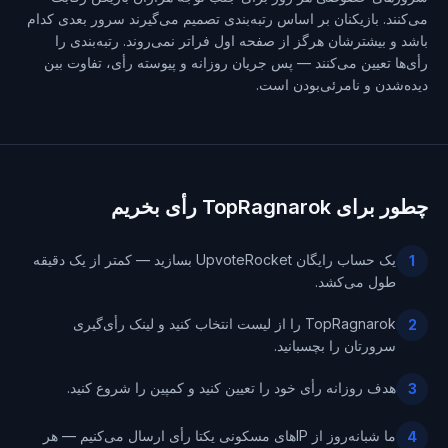
می‌کنند. بازیکنان بر اساس رتبه‌بندی تصمیم می‌گیرند سرور بعدی کدام
باشد و بیشترشان هرگز از صفحه اول فراتر نمی‌روند. رتبه‌بندی را
رأی‌ها تعیین می‌کنند — پس جریان روزانه و پیوسته رأی، تفاوت بین
دیده‌شدن و نامرئی‌بودن است.
چطور برای TopRagnarok رأی بخریم
یک حساب رایگان UpvoteRocket بسازید — کمتر از یک دقیقه
1
طول می‌کشد.
TopRagnarok را از لیست انتخاب کنید و لینک رأی‌گیری
2
سرورتان را بچسبانید.
هدف روزانه رأی خود را تعیین کنید و کمپین را شروع کنید.
3
ما شبانه‌روز از IPهای مسکونی یکتا رأی ارسال می‌کنیم — هر
4