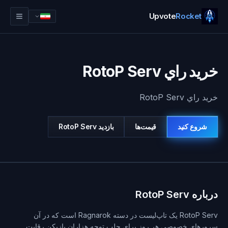
Upvote
Rocket
خريد راي RotoP Serv
خريد راي RotoP Serv
شروع کنید
قیمت‌ها
بازديد
RotoP Serv
ورود
شروع کنید
درباره RotoP Serv
RotoP Serv یک تاپ‌لیست در دسته Ragnarok است که در آن
سرورهای خصوصی هر روز برای جلب توجه هزاران بازیکن رقابت