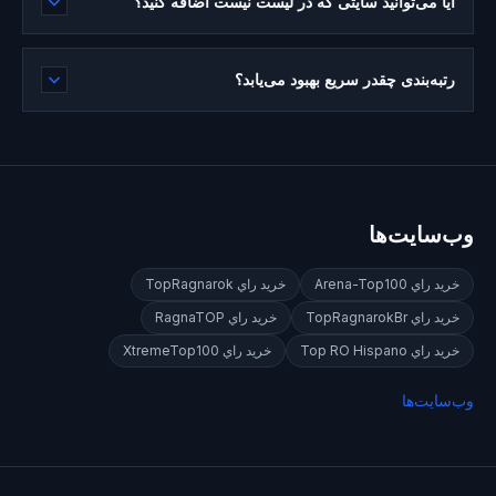
آیا می‌توانید سایتی که در لیست نیست اضافه کنید؟
رتبه‌بندی چقدر سریع بهبود می‌یابد؟
وب‌سایت‌ها
خريد راي
Arena-Top100
خريد راي
TopRagnarok
خريد راي
TopRagnarokBr
خريد راي
RagnaTOP
خريد راي
Top RO Hispano
خريد راي
XtremeTop100
وب‌سایت‌ها