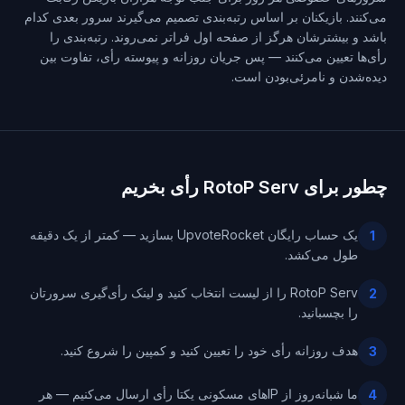
می‌کنند. بازیکنان بر اساس رتبه‌بندی تصمیم می‌گیرند سرور بعدی کدام
باشد و بیشترشان هرگز از صفحه اول فراتر نمی‌روند. رتبه‌بندی را
رأی‌ها تعیین می‌کنند — پس جریان روزانه و پیوسته رأی، تفاوت بین
دیده‌شدن و نامرئی‌بودن است.
چطور برای RotoP Serv رأی بخریم
یک حساب رایگان UpvoteRocket بسازید — کمتر از یک دقیقه
1
طول می‌کشد.
RotoP Serv را از لیست انتخاب کنید و لینک رأی‌گیری سرورتان
2
را بچسبانید.
هدف روزانه رأی خود را تعیین کنید و کمپین را شروع کنید.
3
ما شبانه‌روز از IPهای مسکونی یکتا رأی ارسال می‌کنیم — هر
4