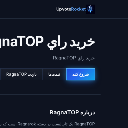
Upvote
Rocket
خريد راي RagnaTOP
خريد راي RagnaTOP
شروع کنید
قیمت‌ها
بازديد
RagnaTOP
درباره RagnaTOP
RagnaTOP یک تا