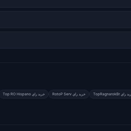
يد راي
TopRagnarokBr
خريد راي
RotoP Serv
خريد راي
Top RO Hispano