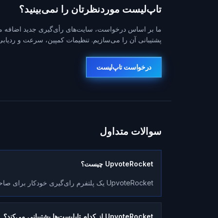
تاپ‌لیست موردنظرتان را نمی‌بینید؟
ما بر اساس درخواست، سایت‌های رأی‌گیری جدید اضافه می‌ک
پشتیبانی آن را می‌سازیم. تنظیمات کمپین، سرعت و ردیابی ز
درخواست تاپ‌لیست
سوالات متداول
UpvoteRocket چیست؟
UpvoteRocket یک پلتفرم رای‌گیری خودکار برای صاحبان سرور بازی خصوصی است.
UpvoteRocket از کدام تاپلیست‌ها پشتیبانی می‌کند؟