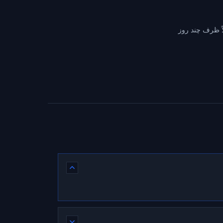
اً ظرف چند روز