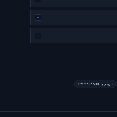
خريد راي
XtremeTop100