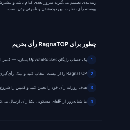
رتبه‌بندی تصمیم می‌گیرند سرور بعدی کدام باشد و بیشترشا
پیوسته رأی، تفاوت بین دیده‌شدن و نامرئی‌بودن است.
چطور برای RagnaTOP رأی بخریم
یک حساب رایگان UpvoteRocket بسازید — کمتر از یک دقیقه طول می‌کشد.
1
RagnaTOP را از لیست انتخاب کنید و لینک رأی‌گیری سرورتان را بچسبانید.
2
هدف روزانه رأی خود را تعیین کنید و کمپین را شروع ک
3
ما شبانه‌روز از IPهای مسکونی یکتا رأی ارسال می‌کنیم — هر رأی تأییدشده را به‌صورت زنده در داشبورد دنبال می‌کنید.
4