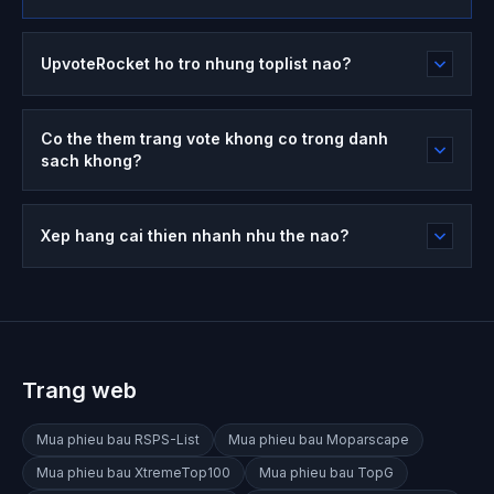
UpvoteRocket ho tro nhung toplist nao?
Co the them trang vote khong co trong danh
sach khong?
Xep hang cai thien nhanh nhu the nao?
Trang web
Mua phieu bau
RSPS-List
Mua phieu bau
Moparscape
Mua phieu bau
XtremeTop100
Mua phieu bau
TopG