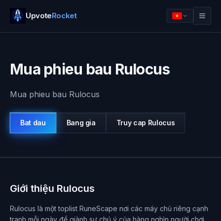
Upvote
Rocket
Mua phieu bau Rulocus
Mua phieu bau Rulocus
Bat dau
Bang gia
Truy cap
Rulocus
Dang nhap
Bat dau
Giới thiệu Rulocus
Rulocus là một toplist RuneScape nơi các máy chủ riêng cạnh
tranh mỗi ngày để giành sự chú ý của hàng nghìn người chơi.