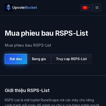
Upvote
Rocket
Mua phieu bau RSPS-List
Mua phieu bau RSPS-List
Bat dau
Bang gia
Truy cap
RSPS-List
Dang nhap
Bat dau
Giới thiệu RSPS-List
RSPS-List là một toplist RuneScape nơi các máy chủ riêng
cạnh tranh mỗi ngày để giành sự chú ý của hàng nghìn người