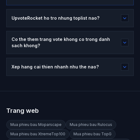
UpvoteRocket ho tro nhung toplist nao?
Co the them trang vote khong co trong danh
sach khong?
Xep hang cai thien nhanh nhu the nao?
Trang web
Mua phieu bau
Moparscape
Mua phieu bau
Rulocus
Mua phieu bau
XtremeTop100
Mua phieu bau
TopG