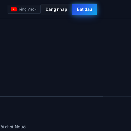
Dang nhap
Bat dau
Tiếng Việt
ời chơi. Người