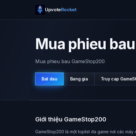
Upvote
Rocket
Mua phieu ba
Mua phieu bau GameStop200
Bat dau
Bang gia
Truy cap
GameS
Giới thiệu GameStop200
GameStop200 là một toplist đa game nơi các máy c