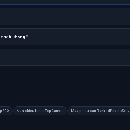
h sach khong?
p200
Mua phieu bau
eTopGames
Mua phieu bau
RankedPrivateServ