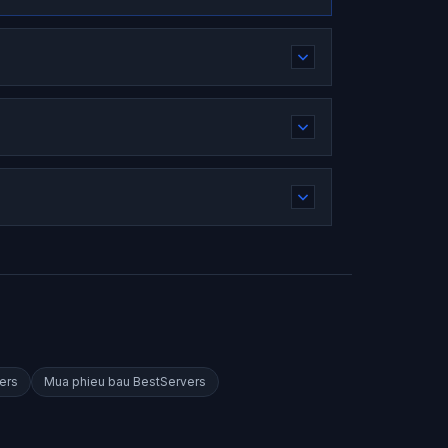
ers
Mua phieu bau
BestServers