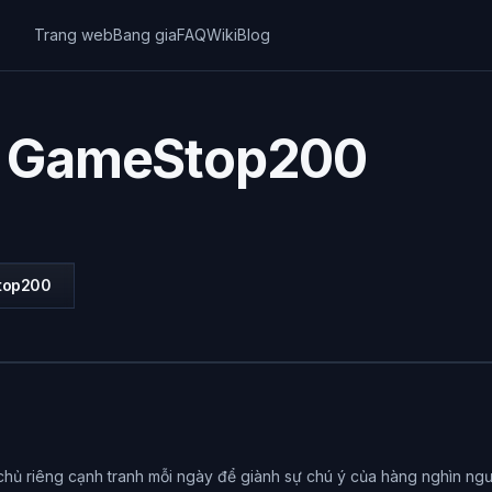
Trang web
Bang gia
FAQ
Wiki
Blog
u GameStop200
top200
hủ riêng cạnh tranh mỗi ngày để giành sự chú ý của hàng nghìn ngư