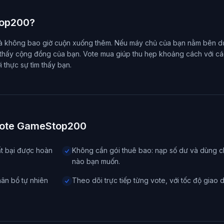
top200?
u và không bao giờ cuộn xuống thêm. Nếu máy chủ của bạn nằm bên dư
n thấy cộng đồng của bạn. Vote mua giúp thu hẹp khoảng cách với cá
 thực sự tìm thấy bạn.
 vote GameStop200
ất bại được hoàn
Không cần gói thuê bao: nạp số dư và dùng ch
nào bạn muốn.
hân bổ tự nhiên
Theo dõi trực tiếp từng vote, với tốc độ giao 