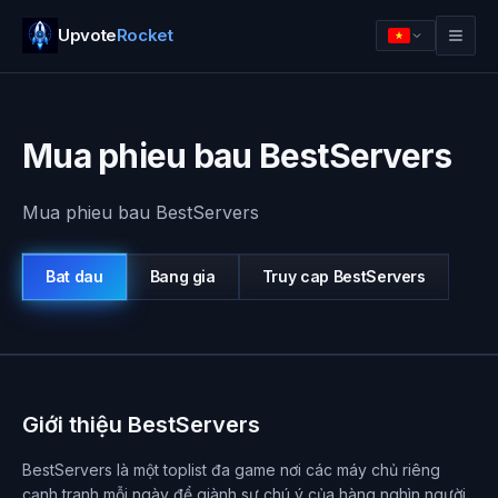
Upvote
Rocket
Mua phieu bau BestServers
Mua phieu bau BestServers
Bat dau
Bang gia
Truy cap
BestServers
Dang nhap
Bat dau
Giới thiệu BestServers
BestServers là một toplist đa game nơi các máy chủ riêng
cạnh tranh mỗi ngày để giành sự chú ý của hàng nghìn người