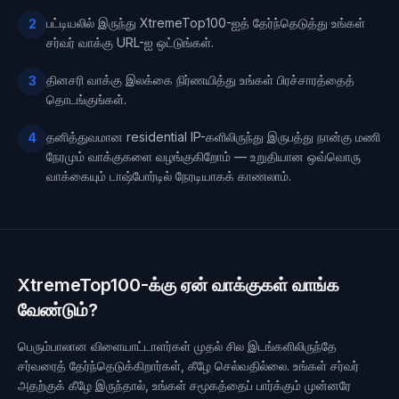
பட்டியலில் இருந்து XtremeTop100-ஐத் தேர்ந்தெடுத்து உங்கள்
2
சர்வர் வாக்கு URL-ஐ ஒட்டுங்கள்.
தினசரி வாக்கு இலக்கை நிர்ணயித்து உங்கள் பிரச்சாரத்தைத்
3
தொடங்குங்கள்.
தனித்துவமான residential IP-களிலிருந்து இருபத்து நான்கு மணி
4
நேரமும் வாக்குகளை வழங்குகிறோம் — உறுதியான ஒவ்வொரு
வாக்கையும் டாஷ்போர்டில் நேரடியாகக் காணலாம்.
XtremeTop100-க்கு ஏன் வாக்குகள் வாங்க
வேண்டும்?
பெரும்பாலான விளையாட்டாளர்கள் முதல் சில இடங்களிலிருந்தே
சர்வரைத் தேர்ந்தெடுக்கிறார்கள், கீழே செல்வதில்லை. உங்கள் சர்வர்
அதற்குக் கீழே இருந்தால், உங்கள் சமூகத்தைப் பார்க்கும் முன்னரே