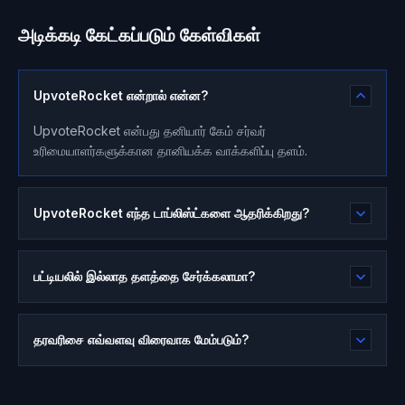
அடிக்கடி கேட்கப்படும் கேள்விகள்
UpvoteRocket என்றால் என்ன?
UpvoteRocket என்பது தனியார் கேம் சர்வர்
உரிமையாளர்களுக்கான தானியக்க வாக்களிப்பு தளம்.
UpvoteRocket எந்த டாப்லிஸ்ட்களை ஆதரிக்கிறது?
பட்டியலில் இல்லாத தளத்தை சேர்க்கலாமா?
தரவரிசை எவ்வளவு விரைவாக மேம்படும்?