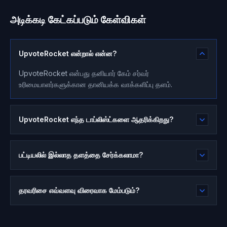
அடிக்கடி கேட்கப்படும் கேள்விகள்
UpvoteRocket என்றால் என்ன?
UpvoteRocket என்பது தனியார் கேம் சர்வர்
உரிமையாளர்களுக்கான தானியக்க வாக்களிப்பு தளம்.
UpvoteRocket எந்த டாப்லிஸ்ட்களை ஆதரிக்கிறது?
பட்டியலில் இல்லாத தளத்தை சேர்க்கலாமா?
தரவரிசை எவ்வளவு விரைவாக மேம்படும்?