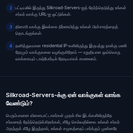
பட்டியலில் இருந்து Silkroad-Servers-ஐத் தேர்ந்தெடுத்து உங்கள்
2
சர்வர் வாக்கு URL-ஐ ஒட்டுங்கள்.
தினசரி வாக்கு இலக்கை நிர்ணயித்து உங்கள் பிரச்சாரத்தைத்
3
தொடங்குங்கள்.
தனித்துவமான residential IP-களிலிருந்து இருபத்து நான்கு மணி
4
நேரமும் வாக்குகளை வழங்குகிறோம் — உறுதியான ஒவ்வொரு
வாக்கையும் டாஷ்போர்டில் நேரடியாகக் காணலாம்.
Silkroad-Servers-க்கு ஏன் வாக்குகள் வாங்க
வேண்டும்?
பெரும்பாலான விளையாட்டாளர்கள் முதல் சில இடங்களிலிருந்தே
சர்வரைத் தேர்ந்தெடுக்கிறார்கள், கீழே செல்வதில்லை. உங்கள் சர்வர்
அதற்குக் கீழே இருந்தால், உங்கள் சமூகத்தைப் பார்க்கும் முன்னரே