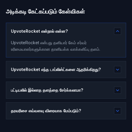
அடிக்கடி கேட்கப்படும் கேள்விகள்
UpvoteRocket என்றால் என்ன?
UpvoteRocket என்பது தனியார் கேம் சர்வர்
உரிமையாளர்களுக்கான தானியக்க வாக்களிப்பு தளம்.
UpvoteRocket எந்த டாப்லிஸ்ட்களை ஆதரிக்கிறது?
பட்டியலில் இல்லாத தளத்தை சேர்க்கலாமா?
தரவரிசை எவ்வளவு விரைவாக மேம்படும்?