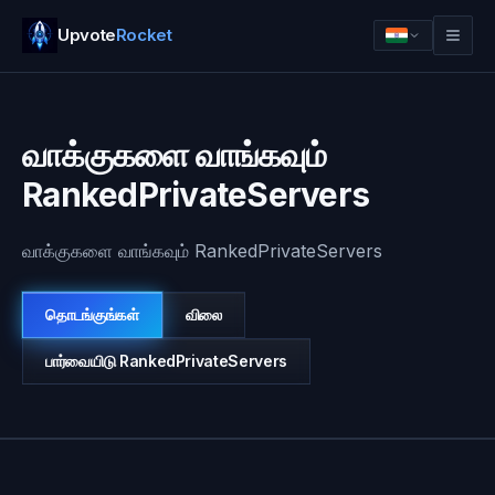
Upvote
Rocket
வாக்குகளை வாங்கவும்
RankedPrivateServers
வாக்குகளை வாங்கவும் RankedPrivateServers
தொடங்குங்கள்
விலை
பார்வையிடு
RankedPrivateServers
உள்நுழை
தொடங்குங்கள்