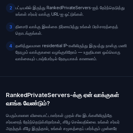
பட்டியலில் இருந்து RankedPrivateServers-ஐத் தேர்ந்தெடுத்து
2
உங்கள் சர்வர் வாக்கு URL-ஐ ஒட்டுங்கள்.
தினசரி வாக்கு இலக்கை நிர்ணயித்து உங்கள் பிரச்சாரத்தைத்
3
தொடங்குங்கள்.
தனித்துவமான residential IP-களிலிருந்து இருபத்து நான்கு மணி
4
நேரமும் வாக்குகளை வழங்குகிறோம் — உறுதியான ஒவ்வொரு
வாக்கையும் டாஷ்போர்டில் நேரடியாகக் காணலாம்.
RankedPrivateServers-க்கு ஏன் வாக்குகள்
வாங்க வேண்டும்?
பெரும்பாலான விளையாட்டாளர்கள் முதல் சில இடங்களிலிருந்தே
சர்வரைத் தேர்ந்தெடுக்கிறார்கள், கீழே செல்வதில்லை. உங்கள் சர்வர்
அதற்குக் கீழே இருந்தால், உங்கள் சமூகத்தைப் பார்க்கும் முன்னரே