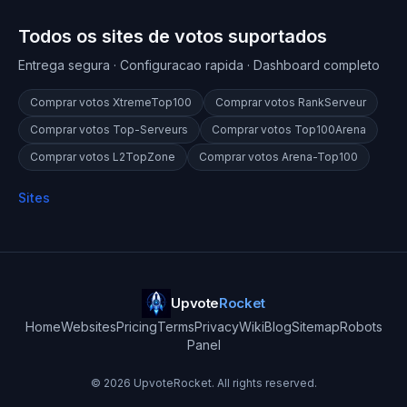
Todos os sites de votos suportados
Entrega segura · Configuracao rapida · Dashboard completo
Comprar votos
XtremeTop100
Comprar votos
RankServeur
Comprar votos
Top-Serveurs
Comprar votos
Top100Arena
Comprar votos
L2TopZone
Comprar votos
Arena-Top100
Sites
Upvote
Rocket
Home
Websites
Pricing
Terms
Privacy
Wiki
Blog
Sitemap
Robots
Panel
©
2026
UpvoteRocket. All rights reserved.