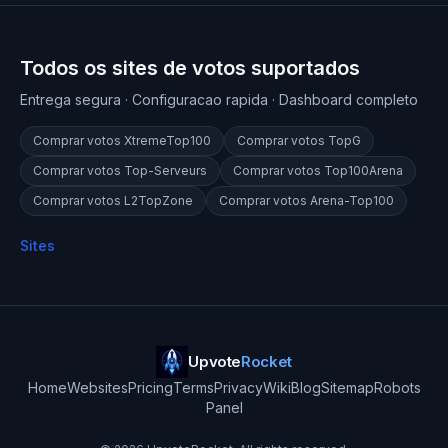
Todos os sites de votos suportados
Entrega segura · Configuracao rapida · Dashboard completo
Comprar votos
XtremeTop100
Comprar votos
TopG
Comprar votos
Top-Serveurs
Comprar votos
Top100Arena
Comprar votos
L2TopZone
Comprar votos
Arena-Top100
Sites
Upvote
Rocket
Home
Websites
Pricing
Terms
Privacy
Wiki
Blog
Sitemap
Robots
Panel