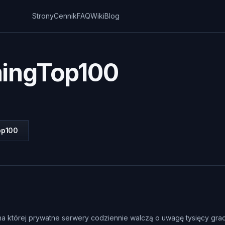
Strony
Cennik
FAQ
Wiki
Blog
mingTop100
op100
 na której prywatne serwery codziennie walczą o uwagę tysięcy gra