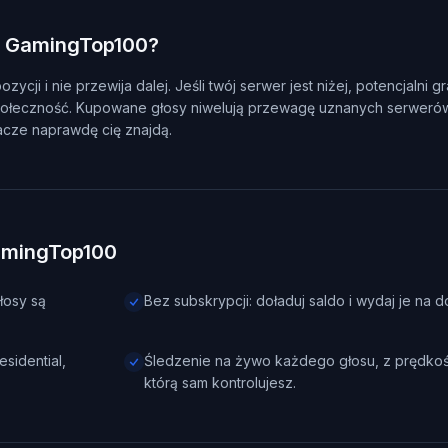
a GamingTop100?
ji i nie przewija dalej. Jeśli twój serwer jest niżej, potencjalni g
społeczność. Kupowane głosy niwelują przewagę uznanych serwerów,
acze naprawdę cię znajdą.
GamingTop100
łosy są
Bez subskrypcji: doładuj saldo i wydaj je na d
sidential,
Śledzenie na żywo każdego głosu, z prędkoś
którą sam kontrolujesz.