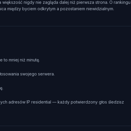
a większość nigdy nie zagląda dalej niż pierwsza strona. O ranking
nica między byciem odkrytym a pozostaniem niewidzialnym.
to mniej niż minutę.
głosowania swojego serwera.
ę.
ych adresów IP residential — każdy potwierdzony głos śledzisz