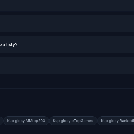
a listy?
Kup glosy
MMtop200
Kup glosy
eTopGames
Kup glosy
RankedP