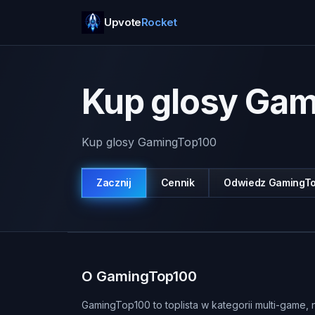
Upvote
Rocket
Kup glosy Ga
Kup glosy GamingTop100
Zacznij
Cennik
Odwiedz
GamingT
O GamingTop100
GamingTop100 to toplista w kategorii multi-game,