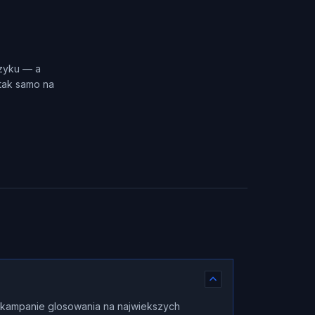
ęzyku — a
 tak samo na
e kampanie glosowania na najwiekszych