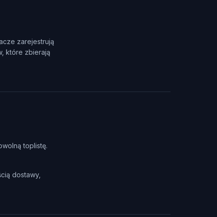
racze zarejestrują
 które zbierają
owolną toplistę.
cią dostawy,