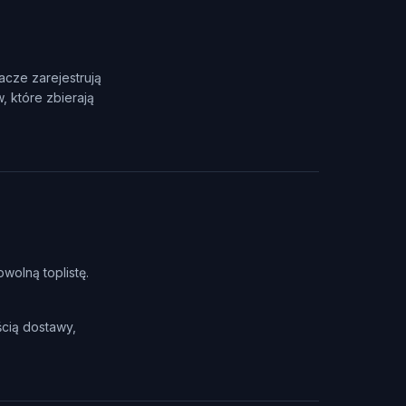
racze zarejestrują
 które zbierają
owolną toplistę.
cią dostawy,