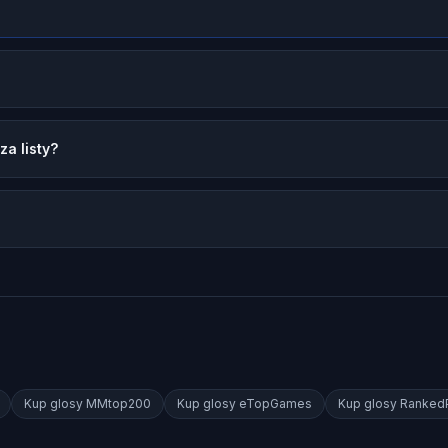
a listy?
Kup glosy
MMtop200
Kup glosy
eTopGames
Kup glosy
RankedP