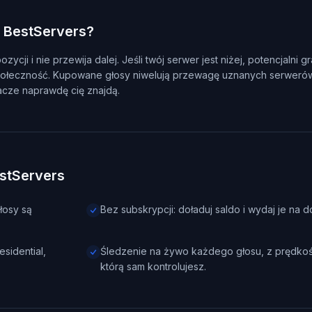
 BestServers?
ji i nie przewija dalej. Jeśli twój serwer jest niżej, potencjalni g
społeczność. Kupowane głosy niwelują przewagę uznanych serwerów,
acze naprawdę cię znajdą.
estServers
łosy są
Bez subskrypcji: doładuj saldo i wydaj je na d
sidential,
Śledzenie na żywo każdego głosu, z prędkoś
którą sam kontrolujesz.