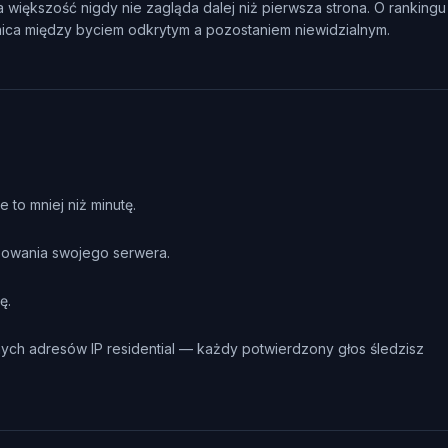
a większość nigdy nie zagląda dalej niż pierwsza strona. O ranking
nica między byciem odkrytym a pozostaniem niewidzialnym.
to mniej niż minutę.
osowania swojego serwera.
ę.
ych adresów IP residential — każdy potwierdzony głos śledzisz