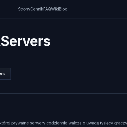
Strony
Cennik
FAQ
Wiki
Blog
tServers
ers
na której prywatne serwery codziennie walczą o uwagę tysięcy gracz