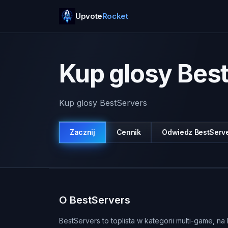
Upvote
Rocket
Kup glosy Bes
Kup glosy BestServers
Zacznij
Cennik
Odwiedz
BestServ
O BestServers
BestServers to toplista w kategorii multi-game, 