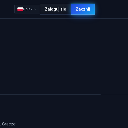
Zaloguj sie
Zacznij
Polski
y. Gracze