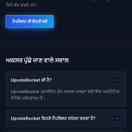
ਜਿਹੇ ਕੰਮ ਕਰਦੇ ਹਨ।
ਟੌਪਲਿਸਟ ਦੀ ਬੇਨਤੀ ਕਰੋ
ਅਕਸਰ ਪੁੱਛੇ ਜਾਣ ਵਾਲੇ ਸਵਾਲ
UpvoteRocket ਕੀ ਹੈ?
UpvoteRocket ਪ੍ਰਾਈਵੇਟ ਗੇਮ ਸਰਵਰ ਮਾਲਕਾਂ ਲਈ ਇੱਕ ਆਟੋਮੈਟਿਕ
ਵੋਟਿੰਗ ਪਲੇਟਫਾਰਮ ਹੈ।
UpvoteRocket ਕਿਹੜੇ ਟੌਪਲਿਸਟ ਸਪੋਰਟ ਕਰਦਾ ਹੈ?