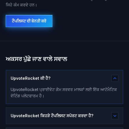
ਜਿਹੇ ਕੰਮ ਕਰਦੇ ਹਨ।
ਟੌਪਲਿਸਟ ਦੀ ਬੇਨਤੀ ਕਰੋ
ਅਕਸਰ ਪੁੱਛੇ ਜਾਣ ਵਾਲੇ ਸਵਾਲ
UpvoteRocket ਕੀ ਹੈ?
UpvoteRocket ਪ੍ਰਾਈਵੇਟ ਗੇਮ ਸਰਵਰ ਮਾਲਕਾਂ ਲਈ ਇੱਕ ਆਟੋਮੈਟਿਕ
ਵੋਟਿੰਗ ਪਲੇਟਫਾਰਮ ਹੈ।
UpvoteRocket ਕਿਹੜੇ ਟੌਪਲਿਸਟ ਸਪੋਰਟ ਕਰਦਾ ਹੈ?