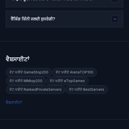
ਰੈਂਕਿੰਗ ਕਿੰਨੀ ਜਲਦੀ ਸੁਧਰੇਗੀ?
ਵੈਬਸਾਈਟਾਂ
ਵੋਟ ਖਰੀਦੋ
GameStop200
ਵੋਟ ਖਰੀਦੋ
ArenaTOP100
ਵੋਟ ਖਰੀਦੋ
MMtop200
ਵੋਟ ਖਰੀਦੋ
eTopGames
ਵੋਟ ਖਰੀਦੋ
RankedPrivateServers
ਵੋਟ ਖਰੀਦੋ
BestServers
ਵੈਬਸਾਈਟਾਂ