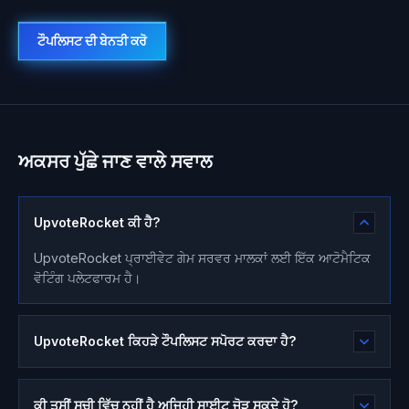
ਟੌਪਲਿਸਟ ਦੀ ਬੇਨਤੀ ਕਰੋ
ਅਕਸਰ ਪੁੱਛੇ ਜਾਣ ਵਾਲੇ ਸਵਾਲ
UpvoteRocket ਕੀ ਹੈ?
UpvoteRocket ਪ੍ਰਾਈਵੇਟ ਗੇਮ ਸਰਵਰ ਮਾਲਕਾਂ ਲਈ ਇੱਕ ਆਟੋਮੈਟਿਕ
ਵੋਟਿੰਗ ਪਲੇਟਫਾਰਮ ਹੈ।
UpvoteRocket ਕਿਹੜੇ ਟੌਪਲਿਸਟ ਸਪੋਰਟ ਕਰਦਾ ਹੈ?
ਕੀ ਤੁਸੀਂ ਸੂਚੀ ਵਿੱਚ ਨਹੀਂ ਹੈ ਅਜਿਹੀ ਸਾਈਟ ਜੋੜ ਸਕਦੇ ਹੋ?