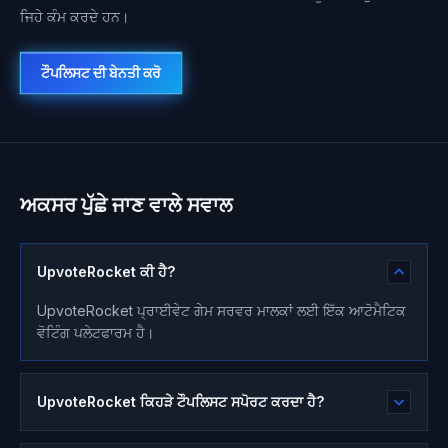
ਜਿਹੇ ਕੰਮ ਕਰਦੇ ਹਨ।
ਟੌਪਲਿਸਟ ਦੀ ਬੇਨਤੀ ਕਰੋ
ਅਕਸਰ ਪੁੱਛੇ ਜਾਣ ਵਾਲੇ ਸਵਾਲ
UpvoteRocket ਕੀ ਹੈ?
UpvoteRocket ਪ੍ਰਾਈਵੇਟ ਗੇਮ ਸਰਵਰ ਮਾਲਕਾਂ ਲਈ ਇੱਕ ਆਟੋਮੈਟਿਕ
ਵੋਟਿੰਗ ਪਲੇਟਫਾਰਮ ਹੈ।
UpvoteRocket ਕਿਹੜੇ ਟੌਪਲਿਸਟ ਸਪੋਰਟ ਕਰਦਾ ਹੈ?