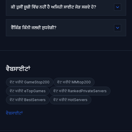
ਕੀ ਤੁਸੀਂ ਸੂਚੀ ਵਿੱਚ ਨਹੀਂ ਹੈ ਅਜਿਹੀ ਸਾਈਟ ਜੋੜ ਸਕਦੇ ਹੋ?
ਰੈਂਕਿੰਗ ਕਿੰਨੀ ਜਲਦੀ ਸੁਧਰੇਗੀ?
ਵੈਬਸਾਈਟਾਂ
ਵੋਟ ਖਰੀਦੋ
GameStop200
ਵੋਟ ਖਰੀਦੋ
MMtop200
ਵੋਟ ਖਰੀਦੋ
eTopGames
ਵੋਟ ਖਰੀਦੋ
RankedPrivateServers
ਵੋਟ ਖਰੀਦੋ
BestServers
ਵੋਟ ਖਰੀਦੋ
HotServers
ਵੈਬਸਾਈਟਾਂ