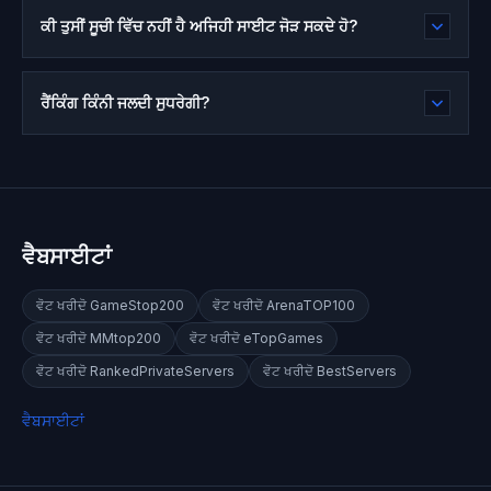
ਕੀ ਤੁਸੀਂ ਸੂਚੀ ਵਿੱਚ ਨਹੀਂ ਹੈ ਅਜਿਹੀ ਸਾਈਟ ਜੋੜ ਸਕਦੇ ਹੋ?
ਰੈਂਕਿੰਗ ਕਿੰਨੀ ਜਲਦੀ ਸੁਧਰੇਗੀ?
ਵੈਬਸਾਈਟਾਂ
ਵੋਟ ਖਰੀਦੋ
GameStop200
ਵੋਟ ਖਰੀਦੋ
ArenaTOP100
ਵੋਟ ਖਰੀਦੋ
MMtop200
ਵੋਟ ਖਰੀਦੋ
eTopGames
ਵੋਟ ਖਰੀਦੋ
RankedPrivateServers
ਵੋਟ ਖਰੀਦੋ
BestServers
ਵੈਬਸਾਈਟਾਂ