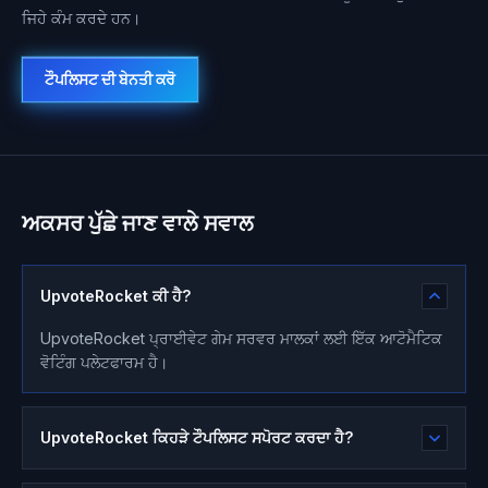
ਜਿਹੇ ਕੰਮ ਕਰਦੇ ਹਨ।
ਟੌਪਲਿਸਟ ਦੀ ਬੇਨਤੀ ਕਰੋ
ਅਕਸਰ ਪੁੱਛੇ ਜਾਣ ਵਾਲੇ ਸਵਾਲ
UpvoteRocket ਕੀ ਹੈ?
UpvoteRocket ਪ੍ਰਾਈਵੇਟ ਗੇਮ ਸਰਵਰ ਮਾਲਕਾਂ ਲਈ ਇੱਕ ਆਟੋਮੈਟਿਕ
ਵੋਟਿੰਗ ਪਲੇਟਫਾਰਮ ਹੈ।
UpvoteRocket ਕਿਹੜੇ ਟੌਪਲਿਸਟ ਸਪੋਰਟ ਕਰਦਾ ਹੈ?