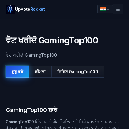
Upvote
Rocket
ਵੋਟ ਖਰੀਦੋ GamingTop100
ਵੋਟ ਖਰੀਦੋ GamingTop100
ਸ਼ੁਰੂ ਕਰੋ
ਕੀਮਤਾਂ
ਵਿਜ਼ਿਟ
GamingTop100
ਲਾਗਇਨ
ਸ਼ੁਰੂ ਕਰੋ
GamingTop100 ਬਾਰੇ
GamingTop100 ਇੱਕ ਮਲਟੀ-ਗੇਮ ਟੌਪਲਿਸਟ ਹੈ ਜਿੱਥੇ ਪ੍ਰਾਈਵੇਟ ਸਰਵਰ ਹਰ
ਰੋਜ਼ ਹਜ਼ਾਰਾਂ ਖਿਡਾਰੀਆਂ ਦਾ ਧਿਆਨ ਖਿੱਚਣ ਲਈ ਮੁਕਾਬਲਾ ਕਰਦੇ ਹਨ। ਖਿਡਾਰੀ