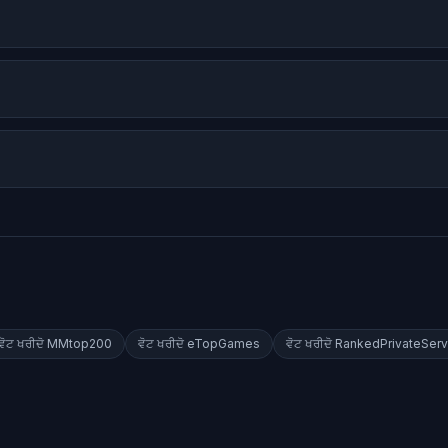
ਵੋਟ ਖਰੀਦੋ
MMtop200
ਵੋਟ ਖਰੀਦੋ
eTopGames
ਵੋਟ ਖਰੀਦੋ
RankedPrivateServ