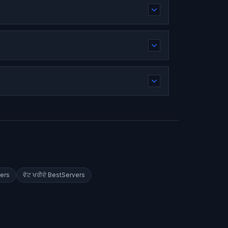
ers
ਵੋਟ ਖਰੀਦੋ
BestServers