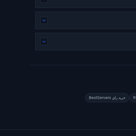
R
خريد راي
BestServers