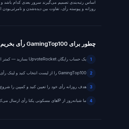
اساس رتبه‌بندی تصمیم می‌گیرند سرور بعدی کدام باشد و بی
روزانه و پیوسته رأی، تفاوت بین دیده‌شدن و نامرئی‌بودن 
چطور برای GamingTop100 رأی بخریم
یک حساب رایگان UpvoteRocket بسازید — کمتر از یک دقیقه طول می‌کشد.
1
GamingTop100 را از لیست انتخاب کنید و لینک رأی‌گیری سرورتان را بچسبانید.
2
هدف روزانه رأی خود را تعیین کنید و کمپین را شروع ک
3
ما شبانه‌روز از IPهای مسکونی یکتا رأی ارسال می‌کنیم — هر رأی تأییدشده را به‌صورت زنده در داشبورد دنبال می‌کنید.
4