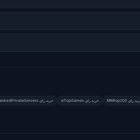
يد راي
MMtop200
خريد راي
eTopGames
خريد راي
ankedPrivateServers