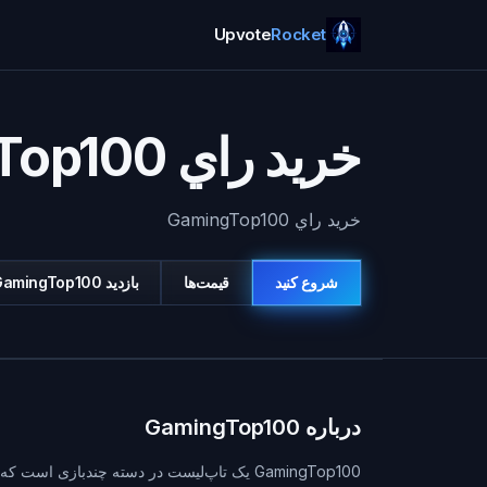
Upvote
Rocket
خريد راي GamingTop100
خريد راي GamingTop100
شروع کنید
قیمت‌ها
بازديد
GamingTop100
درباره GamingTop100
GamingTop100 یک تاپ‌لیست در دسته چندبازی