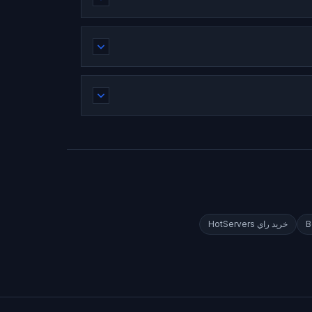
B
خريد راي
HotServers