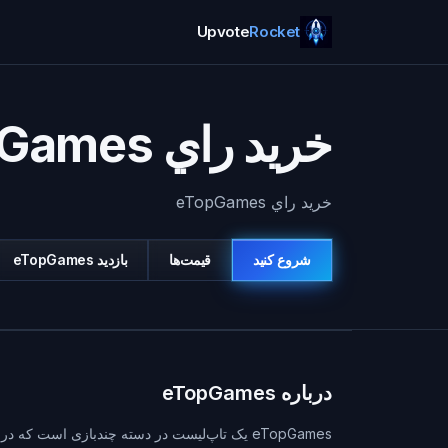
Upvote
Rocket
خريد راي eTopGames
خريد راي eTopGames
شروع کنید
قیمت‌ها
بازديد
eTopGames
درباره eTopGames
eTopGames یک تاپ‌لیست در دسته چندبازی است 