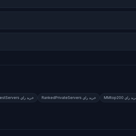
يد راي
MMtop200
خريد راي
RankedPrivateServers
خريد راي
estServers