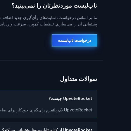
تاپ‌لیست موردنظرتان را نمی‌بینید؟
ما بر اساس درخواست، سایت‌های رأی‌گیری جدید اضافه می‌ک
پشتیبانی آن را می‌سازیم. تنظیمات کمپین، سرعت و ردیابی ز
درخواست تاپ‌لیست
سوالات متداول
UpvoteRocket چیست؟
UpvoteRocket یک پلتفرم رای‌گیری خودکار برای صاحبان سرور بازی خصوصی است.
UpvoteRocket از کدام تاپلیست‌ها پشتیبانی می‌کند؟