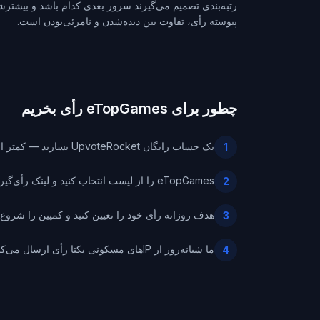
رتبه‌بندی تصمیم می‌گیرند سرور بعدی کدام باشد و بیشترشا
پیوسته رأی، تفاوت بین دیده‌شدن و نامرئی‌بودن است.
چطور برای eTopGames رأی بخریم
یک حساب رایگان UpvoteRocket بسازید — کمتر از یک دقیقه طول می‌کشد.
1
eTopGames را از لیست انتخاب کنید و لینک رأی‌گیری سرورتان را بچسبانید.
2
هدف روزانه رأی خود را تعیین کنید و کمپین را شروع ک
3
ما شبانه‌روز از IPهای مسکونی یکتا رأی ارسال می‌کنیم — هر رأی تأییدشده را به‌صورت زنده در داشبورد دنبال می‌کنید.
4