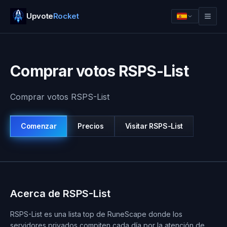
Upvote
Rocket
Comprar votos RSPS-List
Comprar votos RSPS-List
Comenzar
Precios
Visitar
RSPS-List
Iniciar sesion
Comenzar
Acerca de RSPS-List
RSPS-List es una lista top de RuneScape donde los
servidores privados compiten cada día por la atención de