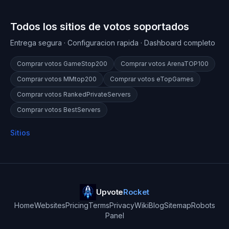
Todos los sitios de votos soportados
Entrega segura · Configuracion rapida · Dashboard completo
Comprar votos
GameStop200
Comprar votos
ArenaTOP100
Comprar votos
MMtop200
Comprar votos
eTopGames
Comprar votos
RankedPrivateServers
Comprar votos
BestServers
Sitios
Upvote
Rocket
Home
Websites
Pricing
Terms
Privacy
Wiki
Blog
Sitemap
Robots
Panel