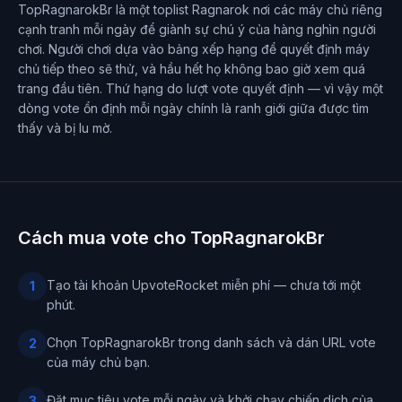
TopRagnarokBr là một toplist Ragnarok nơi các máy chủ riêng
cạnh tranh mỗi ngày để giành sự chú ý của hàng nghìn người
chơi. Người chơi dựa vào bảng xếp hạng để quyết định máy
chủ tiếp theo sẽ thử, và hầu hết họ không bao giờ xem quá
trang đầu tiên. Thứ hạng do lượt vote quyết định — vì vậy một
dòng vote ổn định mỗi ngày chính là ranh giới giữa được tìm
thấy và bị lu mờ.
Cách mua vote cho TopRagnarokBr
Tạo tài khoản UpvoteRocket miễn phí — chưa tới một
1
phút.
Chọn TopRagnarokBr trong danh sách và dán URL vote
2
của máy chủ bạn.
Đặt mục tiêu vote mỗi ngày và khởi chạy chiến dịch của
3