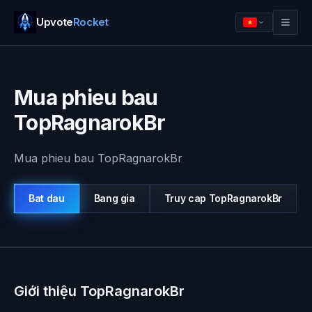
Upvote
Rocket
Mua phieu bau
TopRagnarokBr
Mua phieu bau TopRagnarokBr
Bat dau
Bang gia
Truy cap
TopRagnarokBr
Dang nhap
Bat dau
Giới thiệu TopRagnarokBr