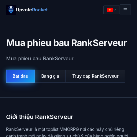
Upvote
Rocket
Mua phieu bau RankServeur
Mua phieu bau RankServeur
Bat dau
Bang gia
Truy cap
RankServeur
Dang nhap
Bat dau
Giới thiệu RankServeur
RankServeur là một toplist MMORPG nơi các máy chủ riêng
cạnh tranh mỗi ngày để giành sự chú ý của hàng nghìn người