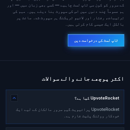
کے سرور کو کون سی ٹاپ لسٹ چاہیے — کسی بھی زبان میں — اور
ہم عموماً چند دنوں میں اس کی سپورٹ بنا دیتے ہیں۔ مہم کی
ترتیبات، رفتار اور لائیو ٹریکنگ ہر سپورٹ شدہ سائٹ پر
بالکل ایک جیسی کام کرتی ہیں۔
ٹاپ لسٹ کی درخواست دیں
اکثر پوچھے جانے والے سوالات
UpvoteRocket کیا ہے؟
UpvoteRocket پرائیویٹ گیم سرور مالکان کے لیے ایک
خودکار ووٹنگ پلیٹ فارم ہے۔