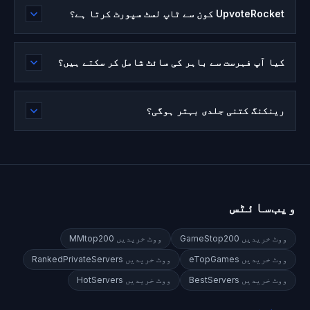
UpvoteRocket کون سے ٹاپ لسٹ سپورٹ کرتا ہے؟
کیا آپ فہرست سے باہر کی سائٹ شامل کر سکتے ہیں؟
رینکنگ کتنی جلدی بہتر ہوگی؟
ویب‌سائٹس
ووٹ خریدیں
GameStop200
ووٹ خریدیں
MMtop200
ووٹ خریدیں
eTopGames
ووٹ خریدیں
RankedPrivateServers
ووٹ خریدیں
BestServers
ووٹ خریدیں
HotServers