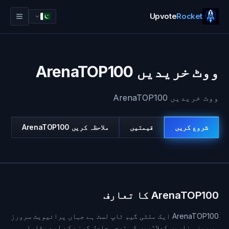
Upvote
Rocket
ووٹ خریدیں ArenaTOP100
ووٹ خریدیں ArenaTOP100
شروع کریں
قیمتیں
ملاحظہ کریں
ArenaTOP100
لاگ ان
شروع کریں
ArenaTOP100 کا تعارف
ArenaTOP100 ایک ملٹی گیم ٹاپ لسٹ ہے جہاں پرائیویٹ سرورز
ہر روز ہزاروں کھلاڑیوں کی توجہ حاصل کرنے کے لیے مقابلہ