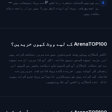
ہم چوبیس گھنٹے منفرد رہائشی IP سے ووٹ بھیجتے ہیں —
4
ہر تصدیق شدہ ووٹ آپ اپنے ڈیش بورڈ میں براہِ راست دیکھ
سکتے ہیں۔
ArenaTOP100 کے لیے ووٹ کیوں خریدیں؟
اکثر کھلاڑی پہلی چند فہرستوں میں سے سرور منتخب کرتے ہیں
اور مزید نیچے کبھی نہیں جاتے۔ اگر آپ کا سرور ان سے نیچے
ہے تو ممکنہ کھلاڑی آپ کی کمیونٹی دیکھے بغیر ہی کہیں اور
رجسٹر کر لیتے ہیں۔ خریدے گئے ووٹ قائم شدہ سروروں سے
فاصلہ کم کرتے ہیں جو سینکڑوں نامیاتی ووٹ جمع کرتے ہیں،
تاکہ نئے کھلاڑی واقعی آپ تک پہنچیں۔