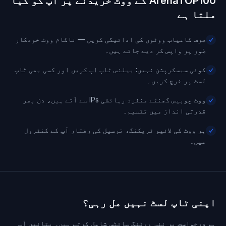
ArenaTOP100 کے ووٹ خریدنے پر آپ کو کیا
ملتا ہے
صرف کامیاب ووٹوں کی ادائیگی کریں — ناکام ووٹ خودکار
طور پر واپس کر دیے جاتے ہیں۔
کوئی سبسکرپشن نہیں: بیلنس ٹاپ اپ کریں اور کسی بھی ٹاپ
لسٹ پر خرچ کریں۔
ووٹ چوبیس گھنٹے منفرد رہائشی IPs سے آتے ہیں، دن بھر
قدرتی انداز میں تقسیم۔
ہر ووٹ کی لائیو ٹریکنگ، ترسیل کی رفتار آپ کے کنٹرول
میں۔
اپنی ٹاپ لسٹ نہیں مل رہی؟
ہم درخواست پر نئی ووٹنگ سائٹس شامل کرتے ہیں۔ بتائیں آپ