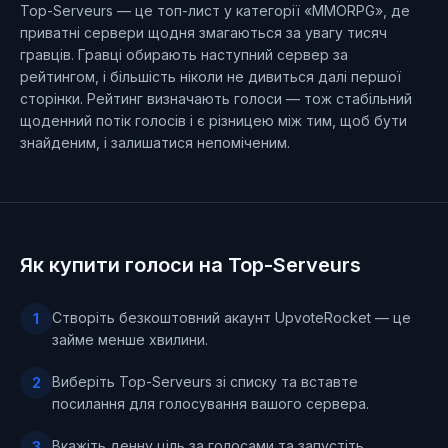
Top-Serveurs — це топ-лист у категорії «MMORPG», де
приватні сервери щодня змагаються за увагу тисяч
гравців. Гравці обирають наступний сервер за
рейтингом, і більшість ніколи не дивиться далі першої
сторінки. Рейтинг визначають голоси — тож стабільний
щоденний потік голосів і є різницею між тим, щоб бути
знайденим, і залишатися непоміченим.
Як купити голоси на Top-Serveurs
Створіть безкоштовний акаунт UpvoteRocket — це
1
займе менше хвилини.
Виберіть Top-Serveurs зі списку та вставте
2
посилання для голосування вашого сервера.
Вкажіть денну ціль за голосами та запустіть
3