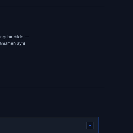
ngi bir dilde —
e tamamen aynı