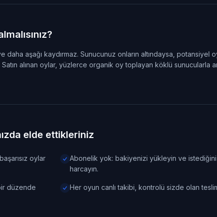
almalısınız?
ve daha aşağı kaydırmaz. Sunucunuz onların altındaysa, potansiyel 
atın alınan oylar, yüzlerce organik oy toplayan köklü sunucularla a
ızda elde ettikleriniz
başarısız oylar
Abonelik yok: bakiyenizi yükleyin ve istediğiniz
harcayın.
bir düzende
Her oyun canlı takibi, kontrolü sizde olan teslim