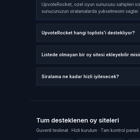
UpvoteRocket, ozel oyun sunucusu sahipleri ici
sunucunuzun siralamalarda yukselmesini saglar.
UpvoteRocket hangi toplists'i destekliyor?
Listede olmayan bir oy sitesi ekleyebilir misi
Siralama ne kadar hizli iyilesecek?
Tum desteklenen oy siteleri
Guvenli teslimat · Hizli kurulum · Tam kontrol paneli