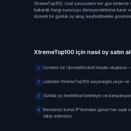
XtremeTop100, özel sunucuların her gün binlerce oy
bakarak hangi sunucuyu deneyeceklerine karar veri
düzenli bir günlük oy akışı, keşfedilmekle görünmez
XtremeTop100 için nasıl oy satın al
Ücretsiz bir UpvoteRocket hesabı oluşturun —
1
Listeden XtremeTop100 seçeneğini seçin ve su
2
Günlük oy hedefinizi belirleyin ve kampanyanız
3
Benzersiz konut IP’lerinden günün her saati 
4
takip edersiniz.