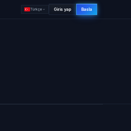
Giris yap
Basla
Türkçe