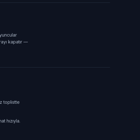
oyuncular
rayı kapatır —
 toplistte
at hızıyla.