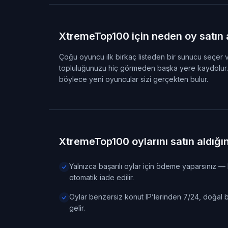
XtremeTop100 için neden oy satın 
Çoğu oyuncu ilk birkaç listeden bir sunucu seçer 
topluluğunuzu hiç görmeden başka yere kaydolur. S
böylece yeni oyuncular sizi gerçekten bulur.
XtremeTop100 oylarını satın aldığın
Yalnızca başarılı oylar için ödeme yaparsınız — 
otomatik iade edilir.
Oylar benzersiz konut IP’lerinden 7/24, doğal 
gelir.