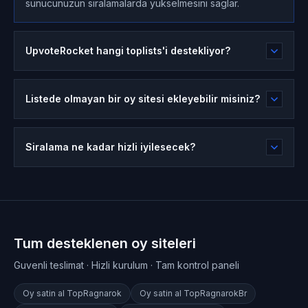
sunucunuzun siralamalarda yukselmesini saglar.
UpvoteRocket hangi toplists'i destekliyor?
Listede olmayan bir oy sitesi ekleyebilir misiniz?
Siralama ne kadar hizli iyilesecek?
Tum desteklenen oy siteleri
Guvenli teslimat · Hizli kurulum · Tam kontrol paneli
Oy satin al
TopRagnarok
Oy satin al
TopRagnarokBr