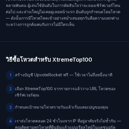
หลายพันคน ผู้เล่นใช้อันดับในการตัดสินใจว่าจะลองเซิร์ฟเวอร์ไหน
ต่อไป และส่วนใหญ่ไม่เคยดูเลยหน้าแรก อันดับถูกกำหนดโดยโหวต
— ดังนั้นการมีโหวตไหลเข้าอย่างสม่ำเสมอทุกวันคือความแตกต่าง
ระหว่างการถูกค้นพบกับการไม่มีใครเห็น
วิธีซื้อโหวตสำหรับ XtremeTop100
สร้างบัญชี UpvoteRocket ฟรี — ใช้เวลาไม่ถึงหนึ่งนาที
1
เลือก XtremeTop100 จากรายการแล้ววาง URL โหวตของ
2
เซิร์ฟเวอร์คุณ
กำหนดเป้าหมายโหวตรายวันแล้วเริ่มแคมเปญของคุณ
3
เราส่งโหวตตลอด 24 ชั่วโมงจาก IP ที่อยู่อาศัยจริงไม่ซ้ำกัน —
4
คุณติดตามทุกโหวตที่ยืนยันแล้วแบบเรียลไทม์ในแดชบอร์ด