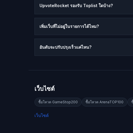
UpvoteRocket รองรับ Toplist ใดบ้าง?
เพิ่มเว็บที่ไม่อยู่ในรายการได้ไหม?
อันดับจะปรับปรุงเร็วแค่ไหน?
เว็บไซต์
ซื้อโหวต
GameStop200
ซื้อโหวต
ArenaTOP100
ซ
เว็บไซต์