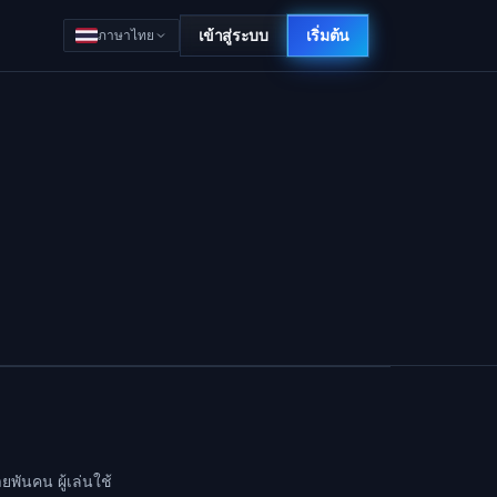
เข้าสู่ระบบ
เริ่มต้น
ภาษาไทย
ยพันคน ผู้เล่นใช้