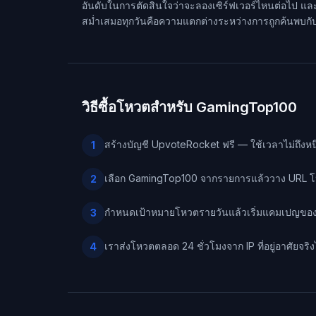
อันดับในการตัดสินใจว่าจะลองเซิร์ฟเวอร์ไหนต่อไป แ
สม่ำเสมอทุกวันคือความแตกต่างระหว่างการถูกค้นพบกับ
วิธีซื้อโหวตสำหรับ GamingTop100
สร้างบัญชี UpvoteRocket ฟรี — ใช้เวลาไม่ถึงหนึ
1
เลือก GamingTop100 จากรายการแล้ววาง URL โห
2
กำหนดเป้าหมายโหวตรายวันแล้วเริ่มแคมเปญขอ
3
เราส่งโหวตตลอด 24 ชั่วโมงจาก IP ที่อยู่อาศัยจร
4