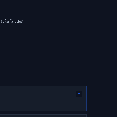
รับให้ โดยปกติ