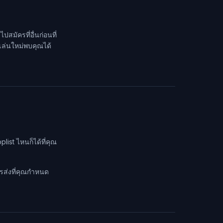
ปสมัครที่อื่นก่อนที่
้เล่นใหม่พบคุณได้
list ไหนก็ได้ที่คุณ
รส่งที่คุณกำหนด