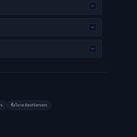
rs
ซื้อโหวต
BestServers