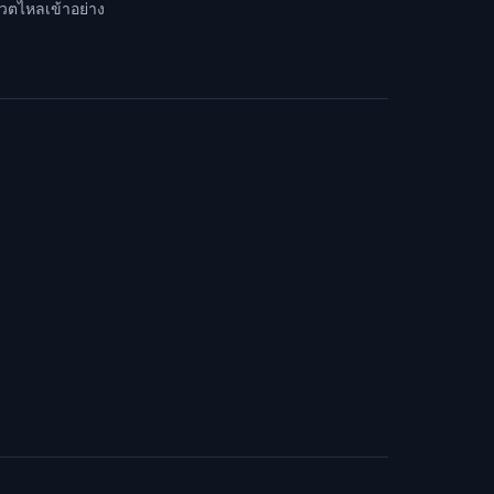
หวตไหลเข้าอย่าง