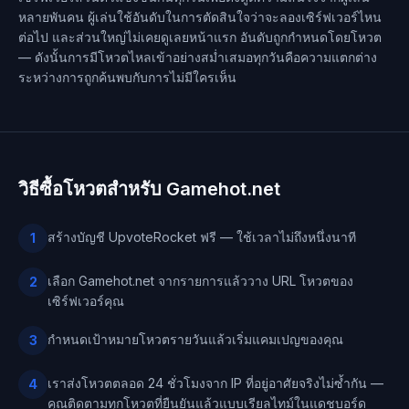
หลายพันคน ผู้เล่นใช้อันดับในการตัดสินใจว่าจะลองเซิร์ฟเวอร์ไหน
ต่อไป และส่วนใหญ่ไม่เคยดูเลยหน้าแรก อันดับถูกกำหนดโดยโหวต
— ดังนั้นการมีโหวตไหลเข้าอย่างสม่ำเสมอทุกวันคือความแตกต่าง
ระหว่างการถูกค้นพบกับการไม่มีใครเห็น
วิธีซื้อโหวตสำหรับ Gamehot.net
สร้างบัญชี UpvoteRocket ฟรี — ใช้เวลาไม่ถึงหนึ่งนาที
1
เลือก Gamehot.net จากรายการแล้ววาง URL โหวตของ
2
เซิร์ฟเวอร์คุณ
กำหนดเป้าหมายโหวตรายวันแล้วเริ่มแคมเปญของคุณ
3
เราส่งโหวตตลอด 24 ชั่วโมงจาก IP ที่อยู่อาศัยจริงไม่ซ้ำกัน —
4
คุณติดตามทุกโหวตที่ยืนยันแล้วแบบเรียลไทม์ในแดชบอร์ด