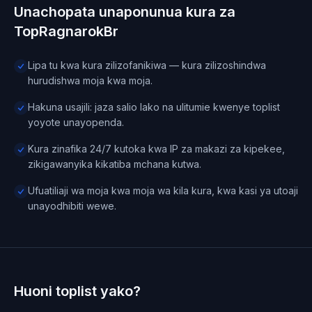
Unachopata unaponunua kura za
TopRagnarokBr
Lipa tu kwa kura zilizofanikiwa — kura zilizoshindwa
hurudishwa moja kwa moja.
Hakuna usajili: jaza salio lako na ulitumie kwenye toplist
yoyote unayopenda.
Kura zinafika 24/7 kutoka kwa IP za makazi za kipekee,
zikigawanyika kikatiba mchana kutwa.
Ufuatiliaji wa moja kwa moja wa kila kura, kwa kasi ya utoaji
unayodhibiti wewe.
Huoni toplist yako?