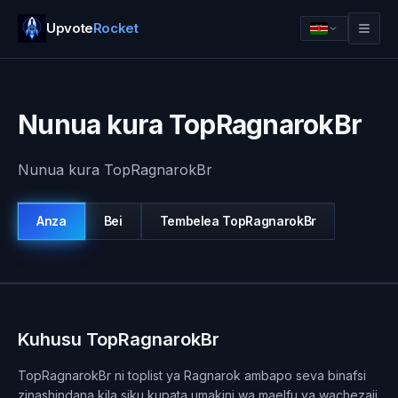
Upvote
Rocket
Nunua kura TopRagnarokBr
Nunua kura TopRagnarokBr
Anza
Bei
Tembelea
TopRagnarokBr
Ingia
Anza
Kuhusu TopRagnarokBr
TopRagnarokBr ni toplist ya Ragnarok ambapo seva binafsi
zinashindana kila siku kupata umakini wa maelfu ya wachezaji.