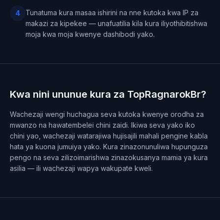
Tunatuma kura masaa ishirini na nne kutoka kwa IP za
4
makazi za kipekee — unafuatilia kila kura iliyothibitishwa
moja kwa moja kwenye dashibodi yako.
Kwa nini ununue kura za TopRagnarokBr?
Wachezaji wengi huchagua seva kutoka kwenye orodha za
mwanzo na hawatembelei chini zaidi. Ikiwa seva yako iko
chini yao, wachezaji watarajiwa hujisajili mahali pengine kabla
hata ya kuona jumuiya yako. Kura zinazonunuliwa hupunguza
pengo na seva zilizoimarishwa zinazokusanya mamia ya kura
asilia — ili wachezaji wapya wakupate kweli.