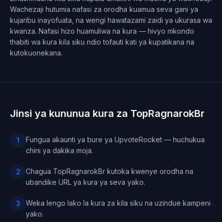
Wachezaji hutumia nafasi za orodha kuamua seva gani ya
kujaribu inayofuata, na wengi hawatazami zaidi ya ukurasa wa
kwanza. Nafasi hizo huamuliwa na kura — hivyo mkondo
thabiti wa kura kila siku ndio tofauti kati ya kupatikana na
kutokuonekana.
Jinsi ya kununua kura za TopRagnarokBr
Fungua akaunti ya bure ya UpvoteRocket — huchukua
1
chini ya dakika moja.
Chagua TopRagnarokBr kutoka kwenye orodha na
2
ubandike URL ya kura ya seva yako.
Weka lengo lako la kura za kila siku na uzindue kampeni
3
yako.