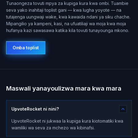
Tunaongeza tovuti mpya za kupiga kura kwa ombi. Tuambie
seva yako inahitaji toplist gani — kwa lugha yoyote — na
tutajenga uungwaji wake, kwa kawaida ndani ya siku chache.
Mipangilio ya kampeni, kasi, na ufuatiliaji wa moja kwa moja
hufanya kazi sawasawa katika kila tovuti tunayounga mkono.
Omba toplist
Maswali yanayoulizwa mara kwa mara
UpvoteRocket ni nini?
UpvoteRocket ni jukwaa la kupiga kura kiotomatiki kwa
wamiliki wa seva za mchezo wa kibinafsi.