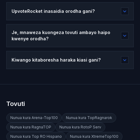
UpvoteRocket inasaidia orodha gani?
Je, mnaweza kuongeza tovuti ambayo haipo
kwenye orodha?
Kiwango kitaboresha haraka kiasi gani?
Tovuti
Nunua kura
Arena-Top100
Nunua kura
TopRagnarok
Nunua kura
RagnaTOP
Nunua kura
RotoP Serv
Nunua kura
Top RO Hispano
Nunua kura
XtremeTop100