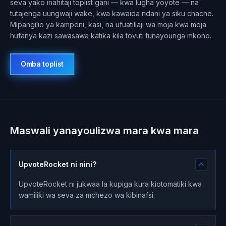
seva yako inahitaji toplist gani — kwa lugha yoyote — na
tutajenga uungwaji wake, kwa kawaida ndani ya siku chache.
Mipangilio ya kampeni, kasi, na ufuatiliaji wa moja kwa moja
hufanya kazi sawasawa katika kila tovuti tunayounga mkono.
Omba toplist
Maswali yanayoulizwa mara kwa mara
UpvoteRocket ni nini?
UpvoteRocket ni jukwaa la kupiga kura kiotomatiki kwa
wamiliki wa seva za mchezo wa kibinafsi.