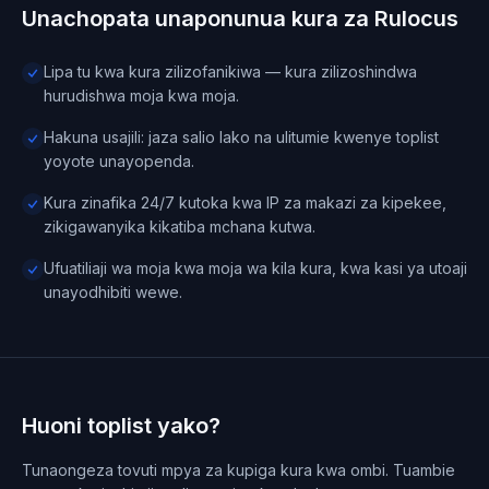
Unachopata unaponunua kura za Rulocus
Lipa tu kwa kura zilizofanikiwa — kura zilizoshindwa
hurudishwa moja kwa moja.
Hakuna usajili: jaza salio lako na ulitumie kwenye toplist
yoyote unayopenda.
Kura zinafika 24/7 kutoka kwa IP za makazi za kipekee,
zikigawanyika kikatiba mchana kutwa.
Ufuatiliaji wa moja kwa moja wa kila kura, kwa kasi ya utoaji
unayodhibiti wewe.
Huoni toplist yako?
Tunaongeza tovuti mpya za kupiga kura kwa ombi. Tuambie