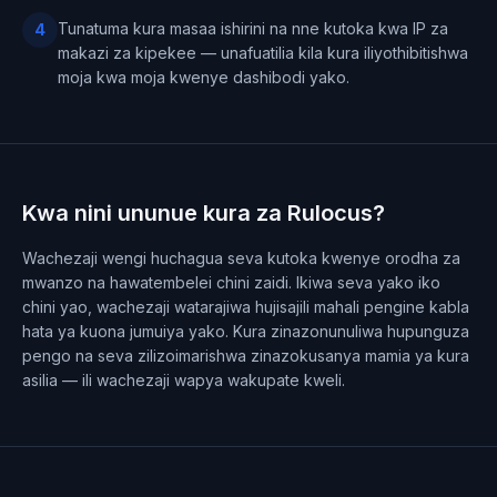
Tunatuma kura masaa ishirini na nne kutoka kwa IP za
4
makazi za kipekee — unafuatilia kila kura iliyothibitishwa
moja kwa moja kwenye dashibodi yako.
Kwa nini ununue kura za Rulocus?
Wachezaji wengi huchagua seva kutoka kwenye orodha za
mwanzo na hawatembelei chini zaidi. Ikiwa seva yako iko
chini yao, wachezaji watarajiwa hujisajili mahali pengine kabla
hata ya kuona jumuiya yako. Kura zinazonunuliwa hupunguza
pengo na seva zilizoimarishwa zinazokusanya mamia ya kura
asilia — ili wachezaji wapya wakupate kweli.