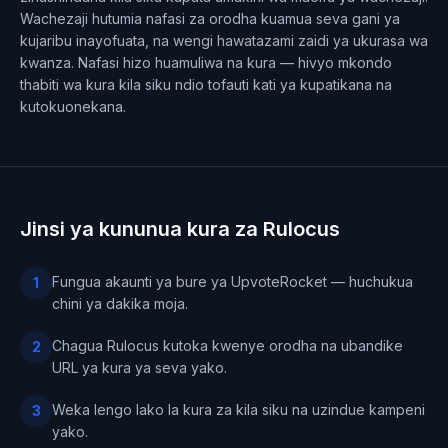
Wachezaji hutumia nafasi za orodha kuamua seva gani ya
kujaribu inayofuata, na wengi hawatazami zaidi ya ukurasa wa
kwanza. Nafasi hizo huamuliwa na kura — hivyo mkondo
thabiti wa kura kila siku ndio tofauti kati ya kupatikana na
kutokuonekana.
Jinsi ya kununua kura za Rulocus
Fungua akaunti ya bure ya UpvoteRocket — huchukua
1
chini ya dakika moja.
Chagua Rulocus kutoka kwenye orodha na ubandike
2
URL ya kura ya seva yako.
Weka lengo lako la kura za kila siku na uzindue kampeni
3
yako.