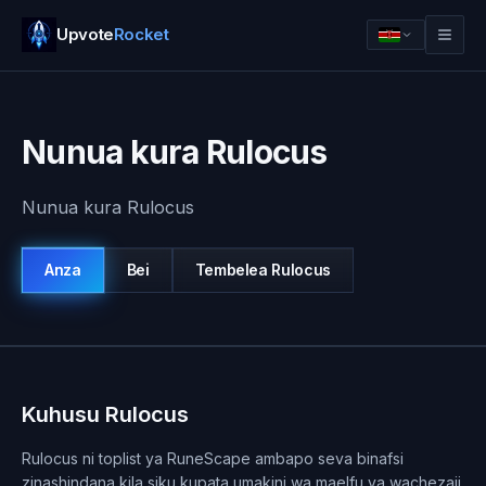
Upvote
Rocket
Nunua kura Rulocus
Nunua kura Rulocus
Anza
Bei
Tembelea
Rulocus
Ingia
Anza
Kuhusu Rulocus
Rulocus ni toplist ya RuneScape ambapo seva binafsi
zinashindana kila siku kupata umakini wa maelfu ya wachezaji.