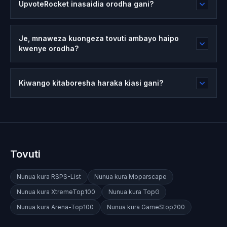
UpvoteRocket inasaidia orodha gani?
Je, mnaweza kuongeza tovuti ambayo haipo
kwenye orodha?
Kiwango kitaboresha haraka kiasi gani?
Tovuti
Nunua kura
RSPS-List
Nunua kura
Moparscape
Nunua kura
XtremeTop100
Nunua kura
TopG
Nunua kura
Arena-Top100
Nunua kura
GameStop200