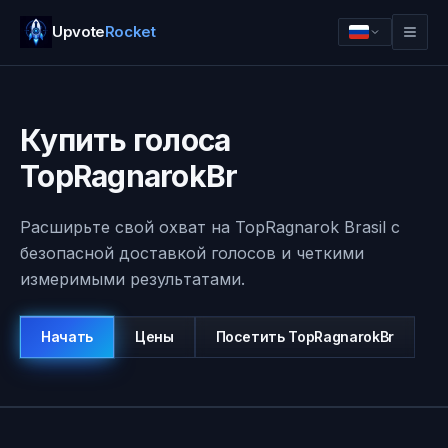
Upvote
Rocket
Купить голоса
TopRagnarokBr
Расширьте свой охват на TopRagnarok Brasil с
безопасной доставкой голосов и четкими
измеримыми результатами.
Войти
Начать
Начать
Цены
Посетить
TopRagnarokBr