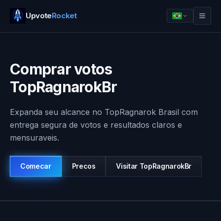
Upvote
Rocket
Comprar votos
TopRagnarokBr
Expanda seu alcance no TopRagnarok Brasil com
entrega segura de votos e resultados claros e
mensuraveis.
Entrar
Comecar
Comecar
Precos
Visitar
TopRagnarokBr