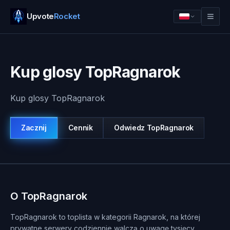
Upvote
Rocket
Kup glosy TopRagnarok
Kup glosy TopRagnarok
Zacznij
Cennik
Odwiedz
TopRagnarok
Zaloguj sie
Zacznij
O TopRagnarok
TopRagnarok to toplista w kategorii Ragnarok, na której
prywatne serwery codziennie walczą o uwagę tysięcy