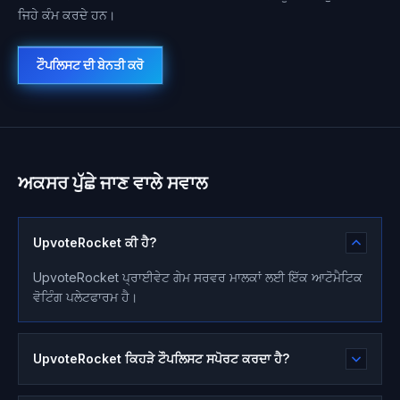
ਜਿਹੇ ਕੰਮ ਕਰਦੇ ਹਨ।
ਟੌਪਲਿਸਟ ਦੀ ਬੇਨਤੀ ਕਰੋ
ਅਕਸਰ ਪੁੱਛੇ ਜਾਣ ਵਾਲੇ ਸਵਾਲ
UpvoteRocket ਕੀ ਹੈ?
UpvoteRocket ਪ੍ਰਾਈਵੇਟ ਗੇਮ ਸਰਵਰ ਮਾਲਕਾਂ ਲਈ ਇੱਕ ਆਟੋਮੈਟਿਕ
ਵੋਟਿੰਗ ਪਲੇਟਫਾਰਮ ਹੈ।
UpvoteRocket ਕਿਹੜੇ ਟੌਪਲਿਸਟ ਸਪੋਰਟ ਕਰਦਾ ਹੈ?