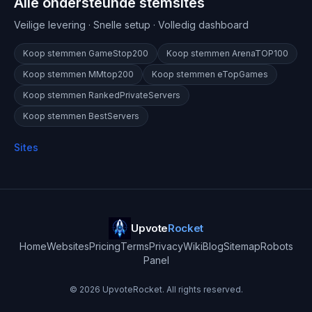
Alle ondersteunde stemsites
Veilige levering · Snelle setup · Volledig dashboard
Koop stemmen
GameStop200
Koop stemmen
ArenaTOP100
Koop stemmen
MMtop200
Koop stemmen
eTopGames
Koop stemmen
RankedPrivateServers
Koop stemmen
BestServers
Sites
Upvote
Rocket
Home
Websites
Pricing
Terms
Privacy
Wiki
Blog
Sitemap
Robots
Panel
©
2026
UpvoteRocket. All rights reserved.