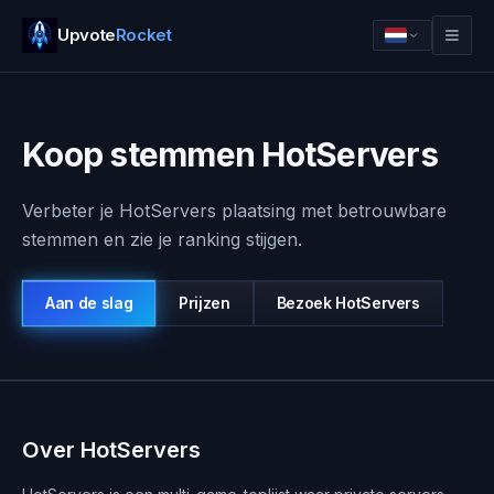
Upvote
Rocket
Koop stemmen HotServers
Verbeter je HotServers plaatsing met betrouwbare
stemmen en zie je ranking stijgen.
Aan de slag
Prijzen
Bezoek
HotServers
Inloggen
Aan de slag
Over HotServers