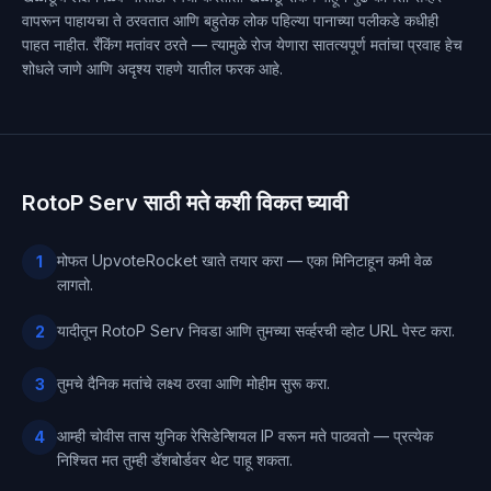
वापरून पाहायचा ते ठरवतात आणि बहुतेक लोक पहिल्या पानाच्या पलीकडे कधीही
पाहत नाहीत. रँकिंग मतांवर ठरते — त्यामुळे रोज येणारा सातत्यपूर्ण मतांचा प्रवाह हेच
शोधले जाणे आणि अदृश्य राहणे यातील फरक आहे.
RotoP Serv साठी मते कशी विकत घ्यावी
मोफत UpvoteRocket खाते तयार करा — एका मिनिटाहून कमी वेळ
1
लागतो.
यादीतून RotoP Serv निवडा आणि तुमच्या सर्व्हरची व्होट URL पेस्ट करा.
2
तुमचे दैनिक मतांचे लक्ष्य ठरवा आणि मोहीम सुरू करा.
3
आम्ही चोवीस तास युनिक रेसिडेन्शियल IP वरून मते पाठवतो — प्रत्येक
4
निश्चित मत तुम्ही डॅशबोर्डवर थेट पाहू शकता.