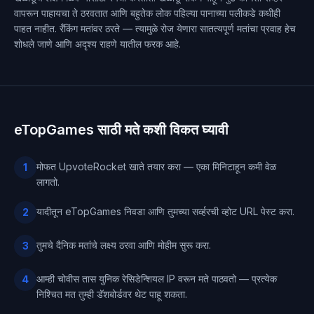
वापरून पाहायचा ते ठरवतात आणि बहुतेक लोक पहिल्या पानाच्या पलीकडे कधीही
पाहत नाहीत. रँकिंग मतांवर ठरते — त्यामुळे रोज येणारा सातत्यपूर्ण मतांचा प्रवाह हेच
शोधले जाणे आणि अदृश्य राहणे यातील फरक आहे.
eTopGames साठी मते कशी विकत घ्यावी
मोफत UpvoteRocket खाते तयार करा — एका मिनिटाहून कमी वेळ
1
लागतो.
यादीतून eTopGames निवडा आणि तुमच्या सर्व्हरची व्होट URL पेस्ट करा.
2
तुमचे दैनिक मतांचे लक्ष्य ठरवा आणि मोहीम सुरू करा.
3
आम्ही चोवीस तास युनिक रेसिडेन्शियल IP वरून मते पाठवतो — प्रत्येक
4
निश्चित मत तुम्ही डॅशबोर्डवर थेट पाहू शकता.