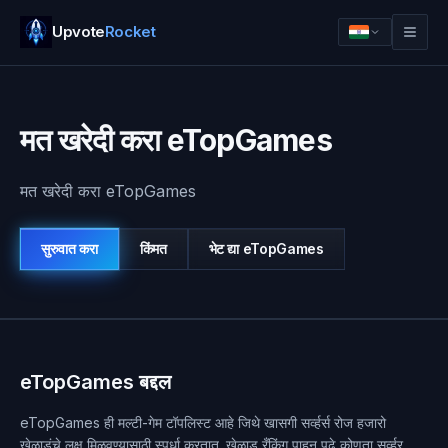
Upvote
Rocket
मत खरेदी करा eTopGames
मत खरेदी करा eTopGames
सुरुवात करा
किंमत
भेट द्या
eTopGames
लॉग इन
सुरुवात करा
eTopGames बद्दल
eTopGames ही मल्टी-गेम टॉपलिस्ट आहे जिथे खासगी सर्व्हर्स रोज हजारो
खेळाडूंचे लक्ष मिळवण्यासाठी स्पर्धा करतात. खेळाडू रँकिंग पाहून पुढे कोणता सर्व्हर